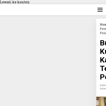
Lewati ke konten
Ho
Pem
Pen
B
K
K
T
P
Adm
Adver