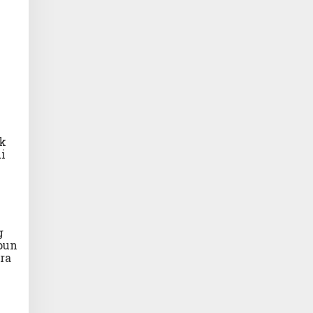
ak
i
g
upun
ra