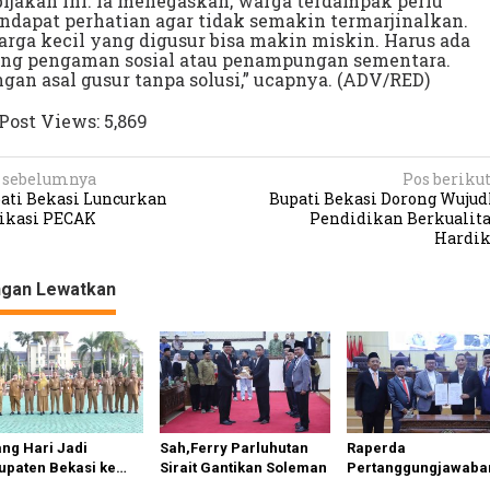
ijakan ini. Ia menegaskan, warga terdampak perlu
dapat perhatian agar tidak semakin termarjinalkan.
rga kecil yang digusur bisa makin miskin. Harus ada
ring pengaman sosial atau penampungan sementara.
gan asal gusur tanpa solusi,” ucapnya. (ADV/RED)
Post Views:
5,869
 sebelumnya
Pos beriku
ati Bekasi Luncurkan
Bupati Bekasi Dorong Wuju
ikasi PECAK
Pendidikan Berkualita
Hardi
ngan Lewatkan
ang Hari Jadi
Sah,Ferry Parluhutan
Raperda
upaten Bekasi ke
Sirait Gantikan Soleman
Pertanggungjawaba
Berikut Roundown
APBD 2025 Disetujui,