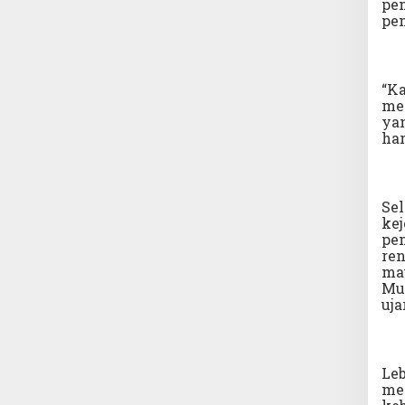
pe
pen
“K
men
yan
har
Sel
kej
pen
ren
ma
Mun
uja
Leb
me