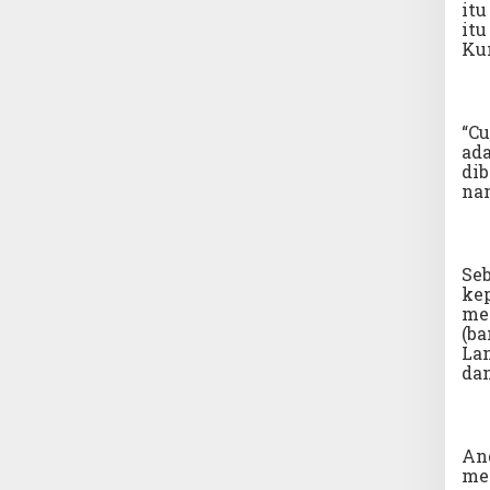
itu
itu
Kun
“Cu
ada
dib
nan
Se
ke
me
(ba
Lan
da
Ang
me