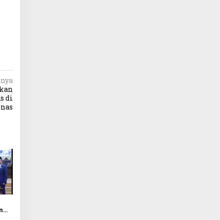
tnya
dkan
s di
knas
n