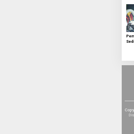
Aca
Pem
Sed
Seh
Men
Copy
Di