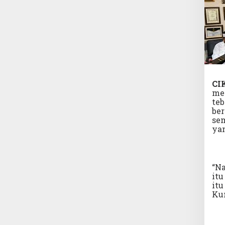
CI
me
teb
ber
sem
yan
“N
itu
itu
Kun