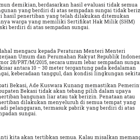
un demikian, berdasarkan hasil evaluasi tidak semua
gunan yang berdiri di atas sempadan sungai tidak beriz
i hasil penertiban yang telah dilakukan ditemukan
nya warga yang memiliki Sertifikat Hak Milik (SHM)
ki berdiri di atas sempadan sungai.
dahal mengacu kepada Peraturan Menteri Menteri
kerjaan Umum dan Perumahan Rakyat Republik Indones
mor 28/PRT/M/2015, secara umum lebar sempadan sunga
kisar antara 10 – 30 meter tergantung pada kedalaman
gai, keberadaan tanggul, dan kondisi lingkungan sekita
pati Bekasi, Ade Kuswara Kunang memastikan Pemerin
upaten Bekasi tidak akan tebang pilih dalam upaya
ertiban bangunan liar atau tak berizin. Penataan atau
nertiban dilakukan menyeluruh di semua tempat yang
jadi pelanggaran, termasuk pabrik yang berdiri di atas
mpadan sungai.
anti kita akan tertibkan semua. Kalau misalkan meman