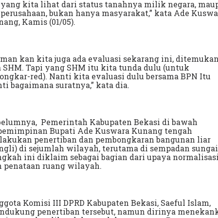
 yang kita lihat dari status tanahnya milik negara, ma
 perusahaan, bukan hanya masyarakat,” kata Ade Kuswa
ang, Kamis (01/05).
man kan kita juga ada evaluasi sekarang ini, ditemuka
 SHM. Tapi yang SHM itu kita tunda dulu (untuk
ongkar-red). Nanti kita evaluasi dulu bersama BPN Itu
ti bagaimana suratnya,” kata dia.
belumnya, Pemerintah Kabupaten Bekasi di bawah
pemimpinan Bupati Ade Kuswara Kunang tengah
lakukan penertiban dan pembongkaran bangunan liar
ngli) di sejumlah wilayah, terutama di sempadan sungai
gkah ini diklaim sebagai bagian dari upaya normalisas
n penataan ruang wilayah.
gota Komisi III DPRD Kabupaten Bekasi, Saeful Islam,
ndukung penertiban tersebut, namun dirinya menekan