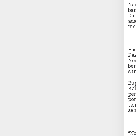
Nam
ban
Dar
ada
mes
Pa
Pe
No
ber
sun
Bu
Kab
pen
pe
ter
se
“N