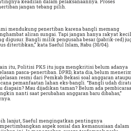
ntingnya keadilan dalam pelaksanaannya. Proses
ertiban jangan tebang pilih.
ami mendukung penertiban karena bangli memang
ghambat aliran sungai. Tapi jangan hanya rakyat keci
g digusur. Bangli milik pengusaha besar (pabrik-red) ju
us ditertibkan,” kata Saeful Islam, Rabu (30/04).
ain itu, Politisi PKS itu juga mengkritisi belum adanya
elasan pasca-penertiban. DPRD, kata dia, belum meneri
jelasan resmi dari Pemkab Bekasi soal anggaran ataup
cana pemanfaatan lahan eks-bangli. “Bangli udah dirata
u diapain? Mau dijadikan taman? Belum ada pembicaraa
gkin nanti saat perubahan anggaran baru dibahas,”
rnya.
ih lanjut, Saeful mengingatkan pentingnya
mpertimbangkan aspek sosial dan kemanusiaan dalam