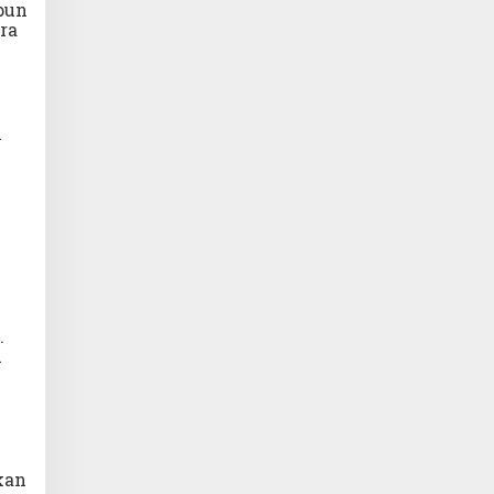
upun
ra
n
.
i
kan