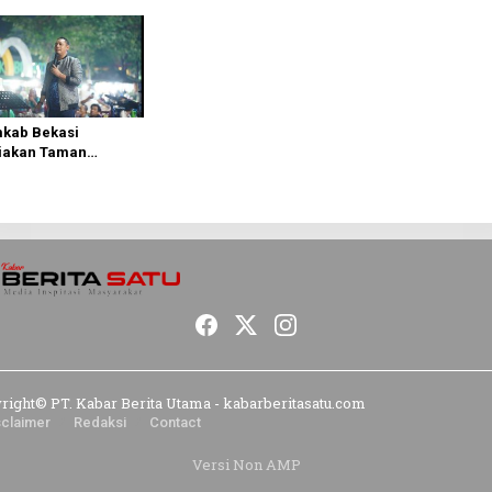
ranya
Pemkab Bekasi Fok
Tingkatkan Pelayan
Publik
kab Bekasi
iakan Taman
ati,untuk
dongkrak UMKM
right© PT. Kabar Berita Utama - kabarberitasatu.com
sclaimer
Redaksi
Contact
Versi Non AMP