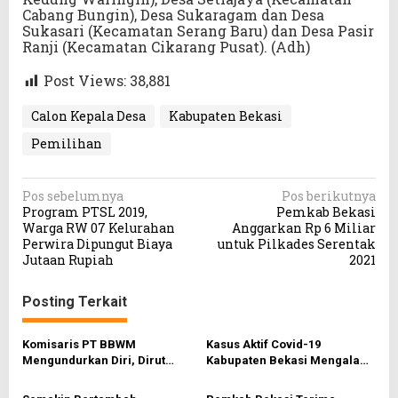
Cabang Bungin), Desa Sukaragam dan Desa
Sukasari (Kecamatan Serang Baru) dan Desa Pasir
Ranji (Kecamatan Cikarang Pusat). (Adh)
Post Views:
38,881
Calon Kepala Desa
Kabupaten Bekasi
Pemilihan
N
Pos sebelumnya
Pos berikutnya
Program PTSL 2019,
Pemkab Bekasi
a
Warga RW 07 Kelurahan
Anggarkan Rp 6 Miliar
v
Perwira Dipungut Biaya
untuk Pilkades Serentak
Jutaan Rupiah
2021
i
g
Posting Terkait
a
s
Komisaris PT BBWM
Kasus Aktif Covid-19
Mengundurkan Diri, Dirut
Kabupaten Bekasi Mengalami
i
Jelaskan Ini
Penurunan
p