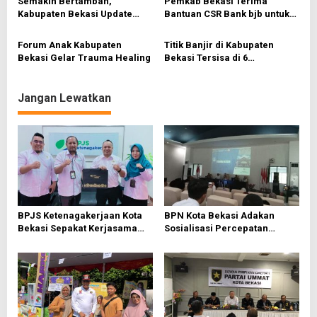
Semakin Bertambah,
Pemkab Bekasi Terima
o
Kabupaten Bekasi Update
Bantuan CSR Bank bjb untuk
Covid-19
Warga Terdampak Banjir
s
Forum Anak Kabupaten
Titik Banjir di Kabupaten
Bekasi Gelar Trauma Healing
Bekasi Tersisa di 6
Kecamatan
Jangan Lewatkan
BPJS Ketenagakerjaan Kota
BPN Kota Bekasi Adakan
Bekasi Sepakat Kerjasama
Sosialisasi Percepatan
Bersama PWI Bekasi
Sertifikasi Tanah Wakaf