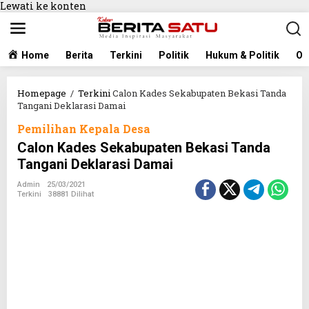
Lewati ke konten
Home
Berita
Terkini
Politik
Hukum & Politik
Ol
Homepage
/
Terkini
Calon Kades Sekabupaten Bekasi Tanda
Tangani Deklarasi Damai
Pemilihan Kepala Desa
Calon Kades Sekabupaten Bekasi Tanda
Tangani Deklarasi Damai
Admin
25/03/2021
Terkini
38881 Dilihat