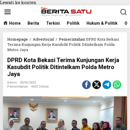
Lewati ke konten
Home
Berita
Terkini
Politik
Hukum & Politik
Ol
Homepage
/
Advertorial
/
Pemerintahan
DPRD Kota Bekasi
Terima Kunjungan Kerja Kasubdit Politik Ditintelkam Polda
Metro Jaya
DPRD Kota Bekasi Terima Kunjungan Kerja
Kasubdit Politik Ditintelkam Polda Metro
Jaya
Admin
20/03/2025
Pemerintahan
4453 Dilihat