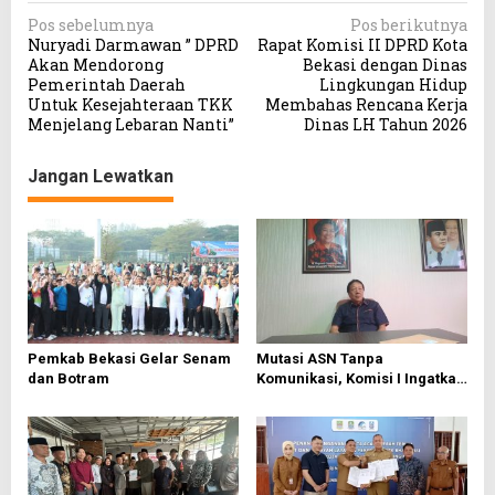
N
Pos sebelumnya
Pos berikutnya
Nuryadi Darmawan ” DPRD
Rapat Komisi II DPRD Kota
a
Akan Mendorong
Bekasi dengan Dinas
v
Pemerintah Daerah
Lingkungan Hidup
Untuk Kesejahteraan TKK
Membahas Rencana Kerja
i
Menjelang Lebaran Nanti”
Dinas LH Tahun 2026
g
a
Jangan Lewatkan
s
i
p
o
s
Pemkab Bekasi Gelar Senam
Mutasi ASN Tanpa
dan Botram
Komunikasi, Komisi I Ingatkan
Resiko Inkompetensi
Birokrasi