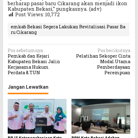
berharap pasar baru Cikarang akan menjadi ikon
Kabupaten Bekasi,” pungkasnya. (adv)
Post Views:
10,772
emkab Bekasi Segera Lakukan Revitalisasi Pasar Ba
ru Cikarang
N
Pos sebelumnya
Pos berikutnya
Pemkab dan Kejari
Pelatihan Sekoper Cinta
a
Kabupaten Bekasi Jalin
Modal Utama
v
Kerjasama Hukum
Pemberdayaan
Perdata & TUN
Perempuan
i
g
Jangan Lewatkan
a
s
i
p
o
s
BPJS Ketenagakerjaan Kota
BPN Kota Bekasi Adakan