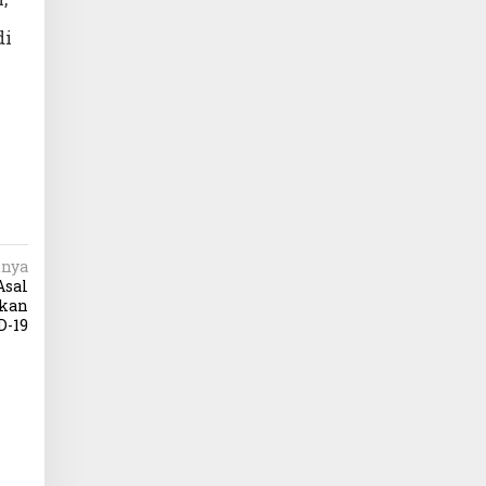
di
tnya
Asal
akan
D-19