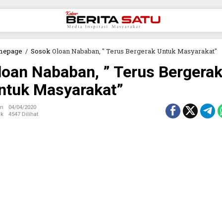
mepage
/
Sosok
Oloan Nababan, " Terus Bergerak Untuk Masyarakat"
loan Nababan, ” Terus Bergera
ntuk Masyarakat”
in
04/04/2020
ok
4547 Dilihat