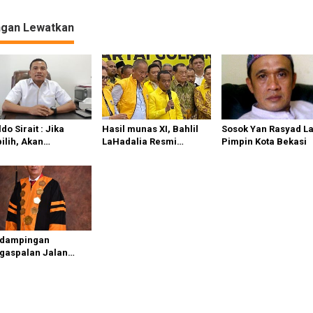
/025
ngan Lewatkan
do Sirait : Jika
Hasil munas XI, Bahlil
Sosok Yan Rasyad L
ilih, Akan
LaHadalia Resmi
Pimpin Kota Bekasi
erapkan Sistem
Ditetapkan Sebagai
ernance di PT
Ketua Umum Golkar
rgi Patriot Bekasi
dampingan
gaspalan Jalan
gkungan RW 014
urahan Bojong
alumbu