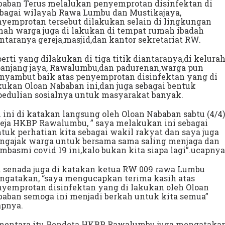
baban Terus melalukan penyemprotan disinfektan di
rbagai wilayah Rawa Lumbu dan Mustikajaya,
yemprotan tersebut dilakukan selain di lingkungan
ah warga juga di lakukan di tempat rumah ibadah
ntaranya gereja,masjid,dan kantor sekretariat RW.
erti yang dilakukan di tiga titik diantaranya,di kelura
panjang jaya, Rawalumbu,dan padurenan,warga pun
nyambut baik atas penyemprotan disinfektan yang di
ukan Oloan Nababan ini,dan juga sebagai bentuk
pedulian sosialnya untuk masyarakat banyak.
 ini di katakan langsung oleh Oloan Nababan sabtu (4/4)
eja HKBP Rawalumbu, ” saya melakukan ini sebagai
tuk perhatian kita sebagai wakil rakyat dan saya juga
ngajak warga untuk bersama sama saling menjaga dan
basmi covid 19 ini,kalo bukan kita siapa lagi”.ucapnya
l senada juga di katakan ketua RW 009 rawa Lumbu
ngatakan, “saya mengucapkan terima kasih atas
yemprotan disinfektan yang di lakukan oleh Oloan
aban semoga ini menjadi berkah untuk kita semua”
apnya.
mentara itu Pendeta HKBP Rawalumbu juga mengatakan,