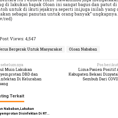
g di lakukan bapak Oloan ini sangat bagus dan patut di
toh untuk di ikuti jejaknya seperti ini,juga inilah yang 
takan sebagai panutan untuk orang banyak” ungkapnya.
v/red)
Post Views:
4,547
Terus Bergerak Untuk Masyarakat
Oloan Nababan
 sebelumnya
Pos beriku
ul Muin Lakukan
Lima Pasien Positif 
yemprotan DBD dan
Kabupaten Bekasi Dinyat
infektan Di Kelurahan
Sembuh Dari COVI
uang
ting Terkait
an Nababan,Lakukan
yemprotan Disinfektan Di RT