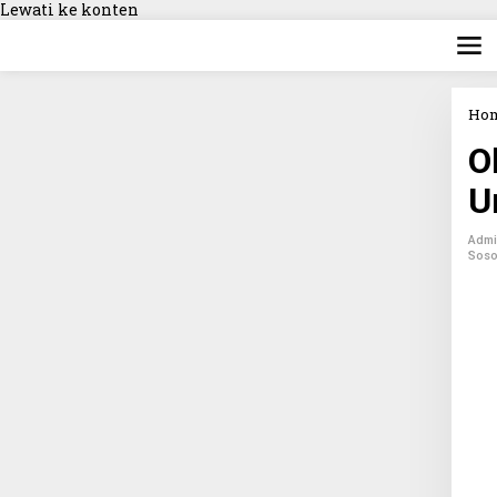
Lewati ke konten
Ho
O
U
Adm
Sos