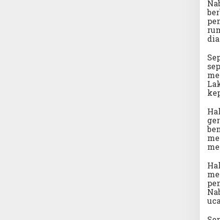
Na
be
pen
rum
dia
Sep
se
me
Lak
ke
Hal
ger
ben
me
mem
Ha
me
pen
Nab
uc
Se