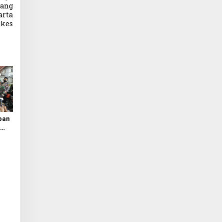
yang
arta
okes
apan
t
gan