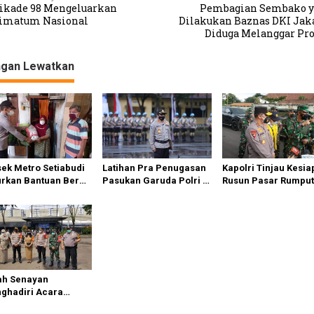
ikade 98 Mengeluarkan
Pembagian Sembako 
imatum Nasional
Dilakukan Baznas DKI Jak
Diduga Melanggar Pr
ngan Lewatkan
sek Metro Setiabudi
Latihan Pra Penugasan
Kapolri Tinjau Kesi
urkan Bantuan Beras
Pasukan Garuda Polri di
Rusun Pasar Rumpu
i Kapolda Metro
Tengah Pandemi Covid
Yang Digunakan
a Untuk Warga Yang
19
Sebagai Penampun
ang Mampu
OTG
ah Senayan
ghadiri Acara
iatan Vasinasi Yang