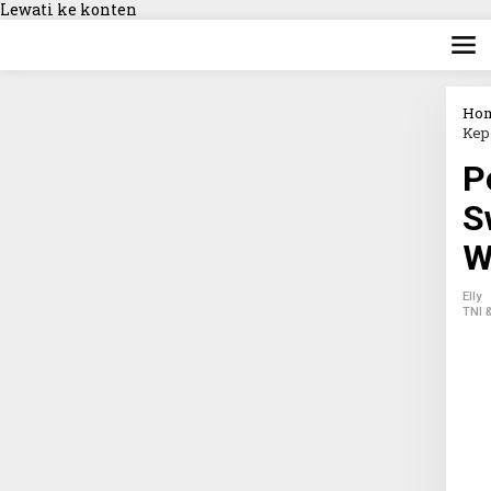
Lewati ke konten
Ho
Kep
P
S
W
Elly
TNI &