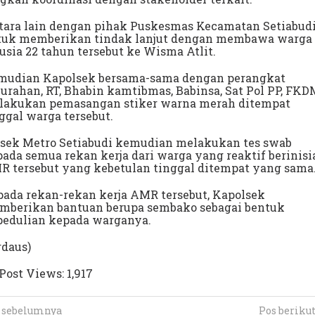
tara lain dengan pihak Puskesmas Kecamatan Setiabud
tuk memberikan tindak lanjut dengan membawa warga
usia 22 tahun tersebut ke Wisma Atlit.
mudian Kapolsek bersama-sama dengan perangkat
urahan, RT, Bhabin kamtibmas, Babinsa, Sat Pol PP, FKD
lakukan pemasangan stiker warna merah ditempat
ggal warga tersebut.
lsek Metro Setiabudi kemudian melakukan tes swab
ada semua rekan kerja dari warga yang reaktif berinisi
 tersebut yang kebetulan tinggal ditempat yang sama
ada rekan-rekan kerja AMR tersebut, Kapolsek
mberikan bantuan berupa sembako sebagai bentuk
pedulian kepada warganya.
rdaus)
Post Views:
1,917
 sebelumnya
Pos beriku