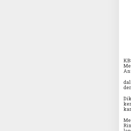
KBS
Me
Ant
dal
den
Dik
kem
ka
Men
Rin
lan