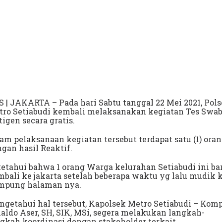
 | JAKARTA – Pada hari Sabtu tanggal 22 Mei 2021, Pol
tro Setiabudi kembali melaksanakan kegiatan Tes Swa
igen secara gratis.
am pelaksanaan kegiatan tersebut terdapat satu (1) ora
gan hasil Reaktif.
etahui bahwa 1 orang Warga kelurahan Setiabudi ini ba
bali ke jakarta setelah beberapa waktu yg lalu mudik 
mpung halaman nya.
getahui hal tersebut, Kapolsek Metro Setiabudi – Kom
aldo Aser, SH, SIK, MSi, segera melakukan langkah-
gkah koordinasi dengan stakeholder terkait.