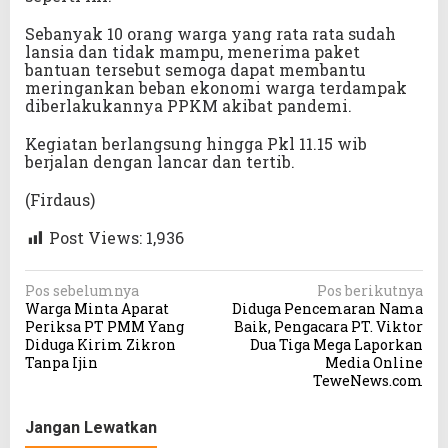
Sebanyak 10 orang warga yang rata rata sudah
lansia dan tidak mampu, menerima paket
bantuan tersebut semoga dapat membantu
meringankan beban ekonomi warga terdampak
diberlakukannya PPKM akibat pandemi.
Kegiatan berlangsung hingga Pkl 11.15 wib
berjalan dengan lancar dan tertib.
(Firdaus)
Post Views:
1,936
N
Pos sebelumnya
Pos berikutnya
Warga Minta Aparat
Diduga Pencemaran Nama
a
Periksa PT PMM Yang
Baik, Pengacara PT. Viktor
v
Diduga Kirim Zikron
Dua Tiga Mega Laporkan
Tanpa Ijin
Media Online
i
TeweNews.com
g
a
Jangan Lewatkan