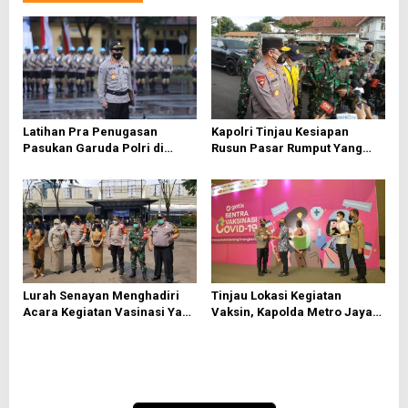
s
i
p
o
s
Latihan Pra Penugasan
Kapolri Tinjau Kesiapan
Pasukan Garuda Polri di
Rusun Pasar Rumput Yang
Tengah Pandemi Covid 19
Digunakan Sebagai
Penampungan OTG
Lurah Senayan Menghadiri
Tinjau Lokasi Kegiatan
Acara Kegiatan Vasinasi Yang
Vaksin, Kapolda Metro Jaya
di Gelar Polda Metro Jaya
Ajak Seluruh Warga Jakarta
Untuk Segera Vaksin