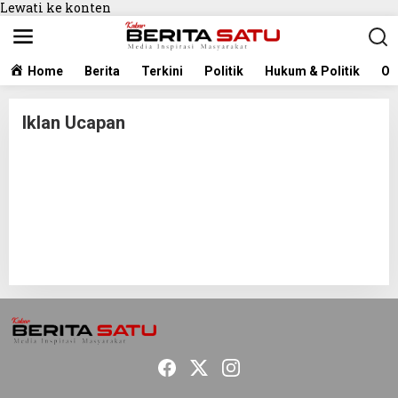
Lewati ke konten
Home
Berita
Terkini
Politik
Hukum & Politik
Ol
Iklan Ucapan
|
0
5
/
0
1
/
2
0
2
1
O
L
E
H
K
A
B
A
R