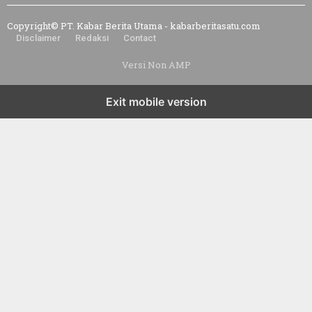
B
E
Copyright© PT. Kabar Berita Utama - kabarberitasatu.com
R
Disclaimer
Redaksi
Contact
I
T
A
Versi Non AMP
S
A
T
U
Exit mobile version