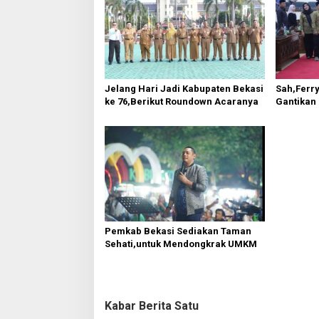
a
s
i
p
o
Jelang Hari Jadi Kabupaten Bekasi
Sah,Ferry
s
ke 76,Berikut Roundown Acaranya
Gantikan
Pemkab Bekasi Sediakan Taman
Sehati,untuk Mendongkrak UMKM
Kabar Berita Satu