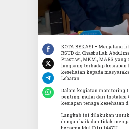
e
s
i
a
p
a
n
P
e
KOTA BEKASI – Menjelang libur
l
RSUD dr. Chasbullah Abdulmad
a
Prastiwi, MKM., MARS yang 
y
langsung terhadap kesiapan
a
kesehatan kepada masyarakat
n
a
Lebaran.
n
Dalam kegiatan monitoring t
penting, mulai dari Instalasi
kesiapan tenaga kesehatan da
Langkah ini dilakukan untuk
dengan baik dan tidak mengal
bersama Idul Fitri 1447H.