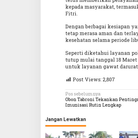
kepada masyarakat, termasuk 
Fitri.
Dengan berbagai kesiapan ya
tetap merasa aman dan terl
kesehatan selama periode libu
Seperti diketahui layanan po
tutup mulai tanggal 18 Maret
untuk layanan gawat darurat 
Post Views:
2,807
N
Pos sebelumnya
Obon Tabroni Tekankan Penting
a
Imunisasi Rutin Lengkap
v
Jangan Lewatkan
i
g