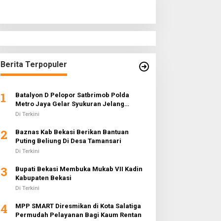
Berita Terpopuler
1
Batalyon D Pelopor Satbrimob Polda
Metro Jaya Gelar Syukuran Jelang
Ramadhan 1442 H
Di Terkini
2
Baznas Kab Bekasi Berikan Bantuan
Puting Beliung Di Desa Tamansari
Di Terkini
3
Bupati Bekasi Membuka Mukab VII Kadin
Kabupaten Bekasi
Di Terkini
4
MPP SMART Diresmikan di Kota Salatiga
Permudah Pelayanan Bagi Kaum Rentan