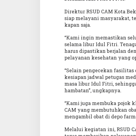
Direktur RSUD CAM Kota Be
siap melayani masyarakat, te
kapan saja.
“Kami ingin memastikan selur
selama libur Idul Fitri. Tena
harus dipastikan berjalan d
pelayanan kesehatan yang opt
“Selain pengecekan fasilita
kesiapan jadwal petugas med
masa libur Idul Fitri, sehing
hambatan”, ungkapnya.
“Kami juga membuka pojok kli
CAM yang membutuhkan obat r
mengambil obat di depo farm
Melalui kegiatan ini, RSUD
terus memberikan pelayanan k