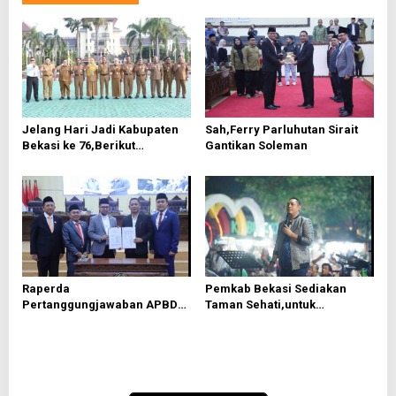
a
s
i
p
o
Jelang Hari Jadi Kabupaten
Sah,Ferry Parluhutan Sirait
s
Bekasi ke 76,Berikut
Gantikan Soleman
Roundown Acaranya
Raperda
Pemkab Bekasi Sediakan
Pertanggungjawaban APBD
Taman Sehati,untuk
2025 Disetujui, Pemkab
Mendongkrak UMKM
Bekasi Fokus Tingkatkan
Pelayanan Publik