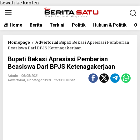
Lewati ke konten
Home
Berita
Terkini
Politik
Hukum & Politik
Ol
Homepage
/
Advertorial
Bupati Bekasi Apresiasi Pemberian
Beasiswa Dari BPJS Ketenagakerjaan
Bupati Bekasi Apresiasi Pemberian
Beasiswa Dari BPJS Ketenagakerjaan
Admin
06/05/2021
Advertorial
,
Uncategorized
25908 Dilihat