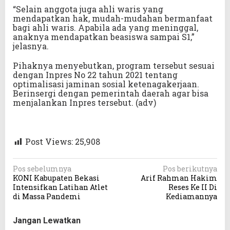
“Selain anggota juga ahli waris yang
mendapatkan hak, mudah-mudahan bermanfaat
bagi ahli waris. Apabila ada yang meninggal,
anaknya mendapatkan beasiswa sampai S1,”
jelasnya.
Pihaknya menyebutkan, program tersebut sesuai
dengan Inpres No 22 tahun 2021 tentang
optimalisasi jaminan sosial ketenagakerjaan.
Berinsergi dengan pemerintah daerah agar bisa
menjalankan Inpres tersebut. (adv)
Post Views:
25,908
N
Pos sebelumnya
Pos berikutnya
KONI Kabupaten Bekasi
Arif Rahman Hakim
a
Intensifkan Latihan Atlet
Reses Ke II Di
v
di Massa Pandemi
Kediamannya
i
Jangan Lewatkan
g