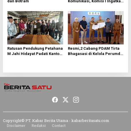
dan Botram
Komunikasi, Komisi I Ingatkan
Resiko Inkompetensi
Birokrasi
Ratusan Pendukung Petahana
Resmi,2 Cabang PDAM Tirta
M Jahi Hidayat Padati Kantor
Bhagasasi di Kelola Perumda
Sekretariat Panitia Pilkades
Tirta Patriot
Tamansari
Copyright© PT. Kabar Berita Utama - kabarberitasatu.com
Disclaimer
Redaksi
Contact