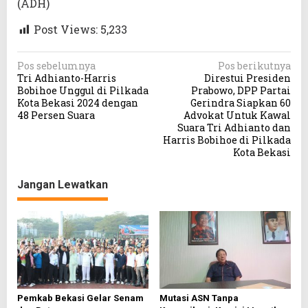
(ADH)
Post Views:
5,233
N
Pos sebelumnya
Pos berikutnya
Tri Adhianto-Harris
Direstui Presiden
a
Bobihoe Unggul di Pilkada
Prabowo, DPP Partai
v
Kota Bekasi 2024 dengan
Gerindra Siapkan 60
48 Persen Suara
Advokat Untuk Kawal
i
Suara Tri Adhianto dan
g
Harris Bobihoe di Pilkada
Kota Bekasi
a
s
Jangan Lewatkan
i
p
o
s
Pemkab Bekasi Gelar Senam
Mutasi ASN Tanpa