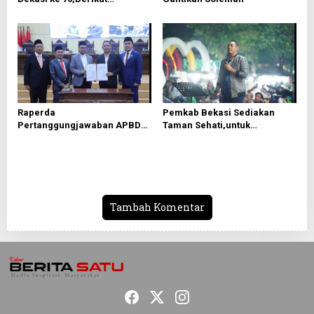
Roundown Acaranya
Raperda
Pemkab Bekasi Sediakan
Pertanggungjawaban APBD
Taman Sehati,untuk
2025 Disetujui, Pemkab
Mendongkrak UMKM
Bekasi Fokus Tingkatkan
Pelayanan Publik
Tambah Komentar