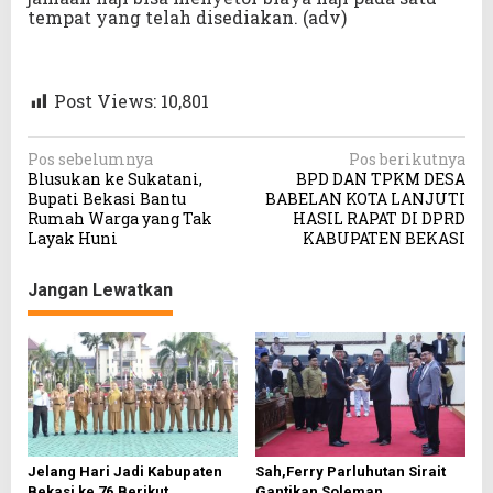
tempat yang telah disediakan. (adv)
Post Views:
10,801
N
Pos sebelumnya
Pos berikutnya
Blusukan ke Sukatani,
BPD DAN TPKM DESA
a
Bupati Bekasi Bantu
BABELAN KOTA LANJUTI
v
Rumah Warga yang Tak
HASIL RAPAT DI DPRD
Layak Huni
KABUPATEN BEKASI
i
g
Jangan Lewatkan
a
s
i
p
o
s
Jelang Hari Jadi Kabupaten
Sah,Ferry Parluhutan Sirait
Bekasi ke 76,Berikut
Gantikan Soleman