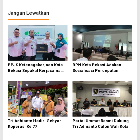
i
Jangan Lewatkan
g
a
s
i
p
o
BPJS Ketenagakerjaan Kota
BPN Kota Bekasi Adakan
s
Bekasi Sepakat Kerjasama
Sosialisasi Percepatan
Bersama PWI Bekasi
Sertifikasi Tanah Wakaf
Tri Adhianto Hadiri Gebyar
Partai Ummat Resmi Dukung
Koperasi Ke 77
Tri Adhianto Calon Wali Kota
Bekasi 2024-2029