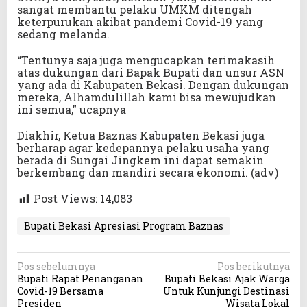
sangat membantu pelaku UMKM ditengah
keterpurukan akibat pandemi Covid-19 yang
sedang melanda.
“Tentunya saja juga mengucapkan terimakasih
atas dukungan dari Bapak Bupati dan unsur ASN
yang ada di Kabupaten Bekasi. Dengan dukungan
mereka, Alhamdulillah kami bisa mewujudkan
ini semua,” ucapnya
Diakhir, Ketua Baznas Kabupaten Bekasi juga
berharap agar kedepannya pelaku usaha yang
berada di Sungai Jingkem ini dapat semakin
berkembang dan mandiri secara ekonomi. (adv)
Post Views:
14,083
Bupati Bekasi Apresiasi Program Baznas
N
Pos sebelumnya
Pos berikutnya
Bupati Rapat Penanganan
Bupati Bekasi Ajak Warga
a
Covid-19 Bersama
Untuk Kunjungi Destinasi
v
Presiden
Wisata Lokal