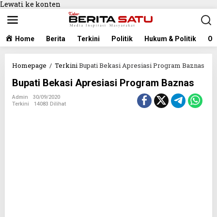
Lewati ke konten
Home
Berita
Terkini
Politik
Hukum & Politik
Ol
Homepage
/
Terkini
Bupati Bekasi Apresiasi Program Baznas
Bupati Bekasi Apresiasi Program Baznas
Admin
30/09/2020
Terkini
14083 Dilihat