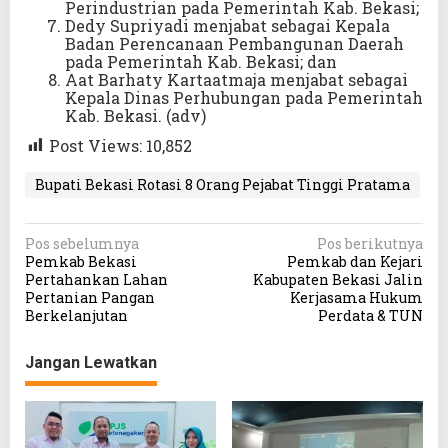
Perindustrian pada Pemerintah Kab. Bekasi;
Dedy Supriyadi menjabat sebagai Kepala
Badan Perencanaan Pembangunan Daerah
pada Pemerintah Kab. Bekasi; dan
Aat Barhaty Kartaatmaja menjabat sebagai
Kepala Dinas Perhubungan pada Pemerintah
Kab. Bekasi. (adv)
Post Views:
10,852
Bupati Bekasi Rotasi 8 Orang Pejabat Tinggi Pratama
N
Pos sebelumnya
Pos berikutnya
Pemkab Bekasi
Pemkab dan Kejari
a
Pertahankan Lahan
Kabupaten Bekasi Jalin
v
Pertanian Pangan
Kerjasama Hukum
Berkelanjutan
Perdata & TUN
i
g
Jangan Lewatkan
a
s
i