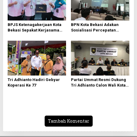
p
o
s
BPJS Ketenagakerjaan Kota
BPN Kota Bekasi Adakan
Bekasi Sepakat Kerjasama
Sosialisasi Percepatan
Bersama PWI Bekasi
Sertifikasi Tanah Wakaf
Tri Adhianto Hadiri Gebyar
Partai Ummat Resmi Dukung
Koperasi Ke 77
Tri Adhianto Calon Wali Kota
Bekasi 2024-2029
Tambah Komentar