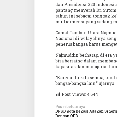
dan Presidensi G20 Indonesi
pantang menyerah Dr. Sutom
tahun ini sebagai tonggak ke
multidimensi yang sedang m
Camat Tambun Utara Najmudd
Nasional di wilayahnya senga
penerus bangsa harus menget
Najmuddin berharap, di era y
bisa bersaing dalam memban
kapasitas dan manajerial lai
“Karena itu kita semua, teru
bangsa-bangsa lain,” ujarnya. 
Post Views:
4,644
N
Pos sebelumnya
DPRD Kota Bekasi Adakan Sinerg
a
Dengan OPD