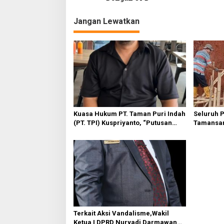
v
Jangan Lewatkan
i
g
a
s
i
p
o
Kuasa Hukum PT. Taman Puri Indah
Seluruh 
s
(PT. TPI) Kuspriyanto, “Putusan
Tamansar
Sudah Inkrah, Tanggal 7 bulan ini
Tanah Lo
Tetap Akan dilakukan Eksekusi”
Tampian
Terkait Aksi Vandalisme,Wakil
Ketua I DPRD Nuryadi Darmawan