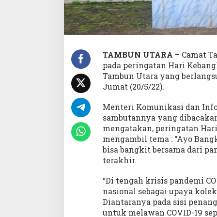
i
m
p
i
n
U
TAMBUN UTARA
– Camat Ta
p
pada peringatan Hari Kebang
a
Tambun Utara yang berlangs
c
Jumat (20/5/22).
a
r
a
Menteri Komunikasi dan Info
H
sambutannya yang dibacaka
a
mengatakan, peringatan Hari
r
mengambil tema : “Ayo Bangk
k
i
bisa bangkit bersama dari p
t
terakhir.
n
a
“Di tengah krisis pandemi C
s
nasional sebagai upaya kole
d
i
Diantaranya pada sisi penan
S
untuk melawan COVID-19 sepe
M