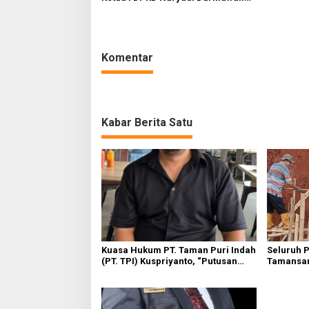
Pinta Agar Pihak Kepolisian
Menangkap Dalang di Balik Aksi
Tersebut
Komentar
Kabar Berita Satu
Kuasa Hukum PT. Taman Puri Indah
Seluruh 
(PT. TPI) Kuspriyanto, “Putusan
Tamansar
Sudah Inkrah, Tanggal 7 bulan ini
Tanah Lo
Tetap Akan dilakukan Eksekusi”
Tampian