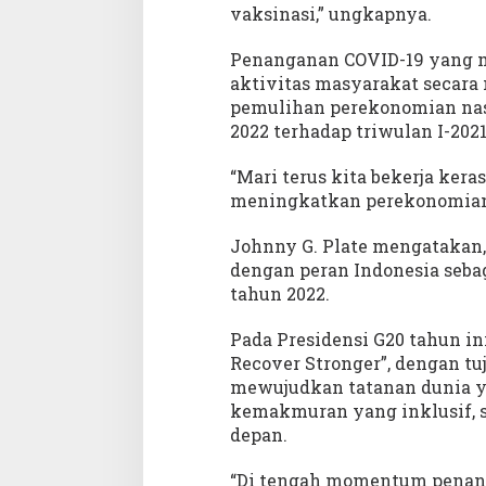
vaksinasi,” ungkapnya.
A
1
Penanganan COVID-19 yang m
T
a
aktivitas masyarakat secara 
m
pemulihan perekonomian nasi
b
2022 terhadap triwulan I-202
u
n
“Mari terus kita bekerja ker
U
t
meningkatkan perekonomian n
a
r
Johnny G. Plate mengatakan
a
dengan peran Indonesia sebag
tahun 2022.
Pada Presidensi G20 tahun in
Recover Stronger”, dengan tu
mewujudkan tatanan dunia y
kemakmuran yang inklusif, s
depan.
“Di tengah momentum penan