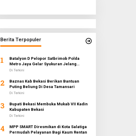
Berita Terpopuler
1
Batalyon D Pelopor Satbrimob Polda
Metro Jaya Gelar Syukuran Jelang
Ramadhan 1442 H
Di Terkini
2
Baznas Kab Bekasi Berikan Bantuan
Puting Beliung Di Desa Tamansari
Di Terkini
3
Bupati Bekasi Membuka Mukab VII Kadin
Kabupaten Bekasi
Di Terkini
4
MPP SMART Diresmikan di Kota Salatiga
Permudah Pelayanan Bagi Kaum Rentan