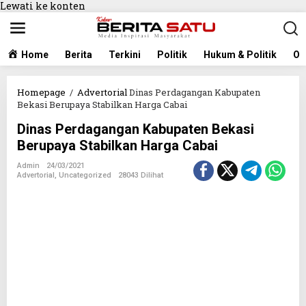
Lewati ke konten
Home
Berita
Terkini
Politik
Hukum & Politik
Ol
Homepage
/
Advertorial
Dinas Perdagangan Kabupaten
Bekasi Berupaya Stabilkan Harga Cabai
Dinas Perdagangan Kabupaten Bekasi
Berupaya Stabilkan Harga Cabai
Admin
24/03/2021
Advertorial
,
Uncategorized
28043 Dilihat