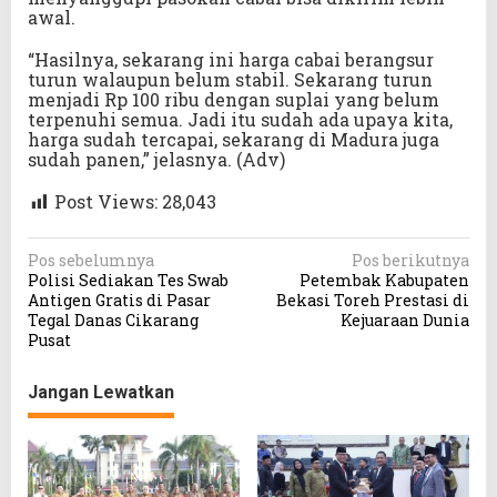
awal.
“Hasilnya, sekarang ini harga cabai berangsur
turun walaupun belum stabil. Sekarang turun
menjadi Rp 100 ribu dengan suplai yang belum
terpenuhi semua. Jadi itu sudah ada upaya kita,
harga sudah tercapai, sekarang di Madura juga
sudah panen,” jelasnya. (Adv)
Post Views:
28,043
N
Pos sebelumnya
Pos berikutnya
Polisi Sediakan Tes Swab
Petembak Kabupaten
a
Antigen Gratis di Pasar
Bekasi Toreh Prestasi di
v
Tegal Danas Cikarang
Kejuaraan Dunia
Pusat
i
g
Jangan Lewatkan
a
s
i