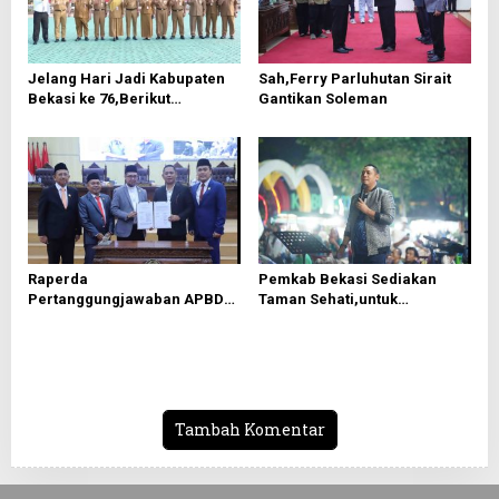
p
o
s
Jelang Hari Jadi Kabupaten
Sah,Ferry Parluhutan Sirait
Bekasi ke 76,Berikut
Gantikan Soleman
Roundown Acaranya
Raperda
Pemkab Bekasi Sediakan
Pertanggungjawaban APBD
Taman Sehati,untuk
2025 Disetujui, Pemkab
Mendongkrak UMKM
Bekasi Fokus Tingkatkan
Pelayanan Publik
Tambah Komentar