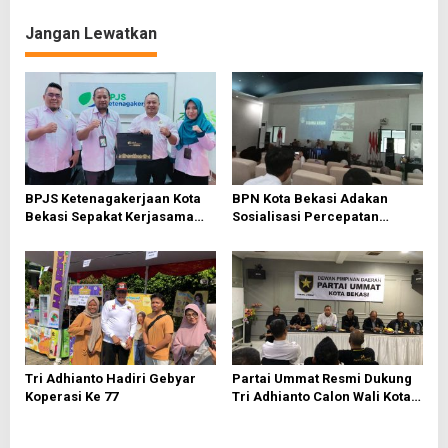
g
Jangan Lewatkan
a
s
i
p
o
s
BPJS Ketenagakerjaan Kota
BPN Kota Bekasi Adakan
Bekasi Sepakat Kerjasama
Sosialisasi Percepatan
Bersama PWI Bekasi
Sertifikasi Tanah Wakaf
Tri Adhianto Hadiri Gebyar
Partai Ummat Resmi Dukung
Koperasi Ke 77
Tri Adhianto Calon Wali Kota
Bekasi 2024-2029