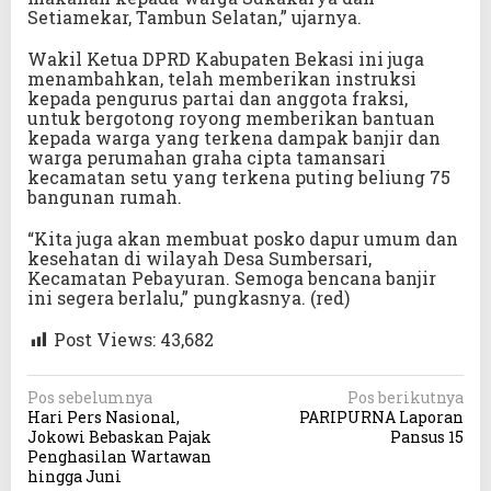
Setiamekar, Tambun Selatan,” ujarnya.
Wakil Ketua DPRD Kabupaten Bekasi ini juga
menambahkan, telah memberikan instruksi
kepada pengurus partai dan anggota fraksi,
untuk bergotong royong memberikan bantuan
kepada warga yang terkena dampak banjir dan
warga perumahan graha cipta tamansari
kecamatan setu yang terkena puting beliung 75
bangunan rumah.
“Kita juga akan membuat posko dapur umum dan
kesehatan di wilayah Desa Sumbersari,
Kecamatan Pebayuran. Semoga bencana banjir
ini segera berlalu,” pungkasnya. (red)
Post Views:
43,682
N
Pos sebelumnya
Pos berikutnya
Hari Pers Nasional,
PARIPURNA Laporan
a
Jokowi Bebaskan Pajak
Pansus 15
v
Penghasilan Wartawan
hingga Juni
i