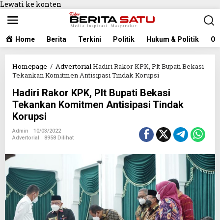
Lewati ke konten
Home
Berita
Terkini
Politik
Hukum & Politik
Ol
Homepage
/
Advertorial
Hadiri Rakor KPK, Plt Bupati Bekasi
Tekankan Komitmen Antisipasi Tindak Korupsi
Hadiri Rakor KPK, Plt Bupati Bekasi
Tekankan Komitmen Antisipasi Tindak
Korupsi
Admin
10/03/2022
Advertorial
8958 Dilihat