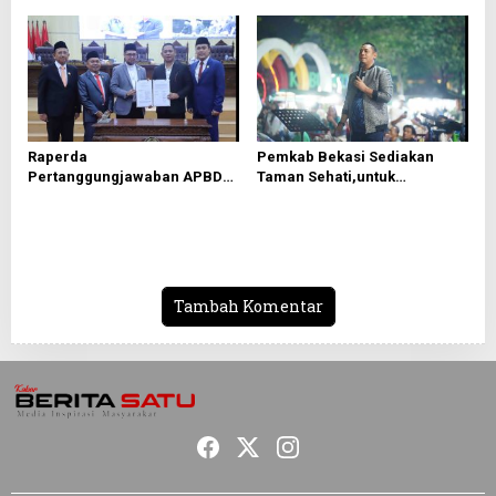
Raperda
Pemkab Bekasi Sediakan
Pertanggungjawaban APBD
Taman Sehati,untuk
2025 Disetujui, Pemkab
Mendongkrak UMKM
Bekasi Fokus Tingkatkan
Pelayanan Publik
Tambah Komentar