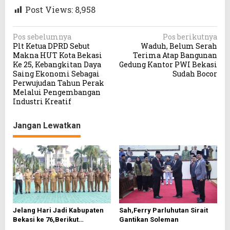
Post Views:
8,958
N
Pos sebelumnya
Pos berikutnya
Plt Ketua DPRD Sebut
Waduh, Belum Serah
a
Makna HUT Kota Bekasi
Terima Atap Bangunan
v
Ke 25, Kebangkitan Daya
Gedung Kantor PWI Bekasi
Saing Ekonomi Sebagai
Sudah Bocor
i
Perwujudan Tahun Perak
g
Melalui Pengembangan
Industri Kreatif
a
s
Jangan Lewatkan
i
p
o
s
Jelang Hari Jadi Kabupaten
Sah,Ferry Parluhutan Sirait
Bekasi ke 76,Berikut
Gantikan Soleman
Roundown Acaranya