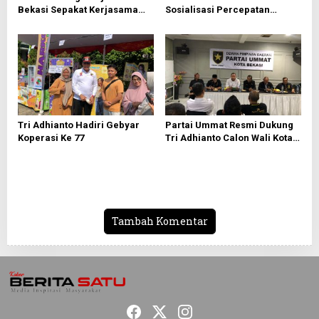
s
Bekasi Sepakat Kerjasama
Sosialisasi Percepatan
Bersama PWI Bekasi
Sertifikasi Tanah Wakaf
Tri Adhianto Hadiri Gebyar
Partai Ummat Resmi Dukung
Koperasi Ke 77
Tri Adhianto Calon Wali Kota
Bekasi 2024-2029
Tambah Komentar