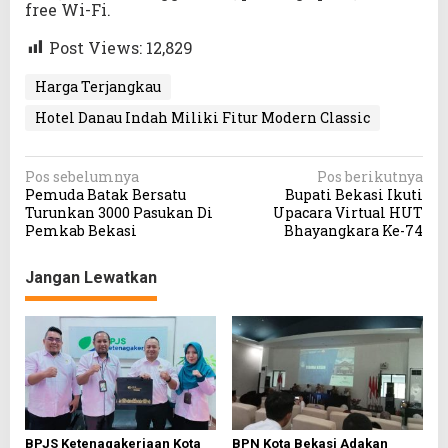
free Wi-Fi.
Post Views:
12,829
Harga Terjangkau
Hotel Danau Indah Miliki Fitur Modern Classic
N
Pos sebelumnya
Pos berikutnya
Pemuda Batak Bersatu
Bupati Bekasi Ikuti
a
Turunkan 3000 Pasukan Di
Upacara Virtual HUT
v
Pemkab Bekasi
Bhayangkara Ke-74
i
Jangan Lewatkan
g
a
s
i
p
o
BPJS Ketenagakerjaan Kota
BPN Kota Bekasi Adakan