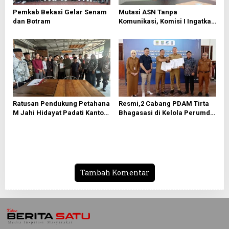
Pemkab Bekasi Gelar Senam
Mutasi ASN Tanpa
dan Botram
Komunikasi, Komisi I Ingatkan
Resiko Inkompetensi
Birokrasi
Ratusan Pendukung Petahana
Resmi,2 Cabang PDAM Tirta
M Jahi Hidayat Padati Kantor
Bhagasasi di Kelola Perumda
Sekretariat Panitia Pilkades
Tirta Patriot
Tamansari
Tambah Komentar