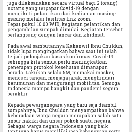
juga dilaksanakan secara virtual bagi 2 (orang)
notaris yang terpapar Covid-19 dengan
mengikuti pelantikan dari kediaman masing-
masing melalui fasilitas link zoom.
Tepat pukul 10.00 WIB, kegiatan pelantikan dan
pengambilan sumpah dimulai. Kegiatan tersebut
berlangsung dengan lancar dan khidmat.
Pada awal sambutannya Kakanwil Ibnu Chuldun,
tidak lupa mengingatkan bahwa saat ini telah
terjadi pelonjakan kasus konfirmasi Covid-19
sehingga kita semua perlu meningkatkan
penerapan protokol kesehatan dimanapun
berada. Lakukan selalu 5M, memakai masker,
mencuci tangan, menjaga jarak, menghindari
kerumunan dan mengurangi mobilitas. Semoga
Indonesia mampu bangkit dan pandemi segera
berakhir.
Kepada pewarganegara yang baru saja diambil
sumpahnya, Ibnu Chuldun menyampaikan bahwa
keberadaan warga negara merupakan salah satu
unsur hakiki dan unsur pokok suatu negara.
Sebagai warga negara Indonesia yang baik
tentunya harus memiliki rasa kebangsaan serta