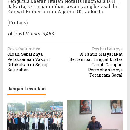
Pengurus Daerah Ikatan Notaris Indonesia DKI
Jakarta, serta para rohaniawan yang berasal dari
Kanwil Kementerian Agama DKI Jakarta.
(Firdaus)
Post Views:
5,453
N
Pos sebelumnya
Pos berikutnya
Oloan, Sebaiknya
31 Tahun Masyarakat
a
Pelaksanaan Vaksin
Bertempat Tinggal Diatas
v
Dilakukan di Setiap
Tanah Garapan
Kelurahan
Permohonannya
i
Terancam Gagal
g
a
Jangan Lewatkan
s
i
p
o
s