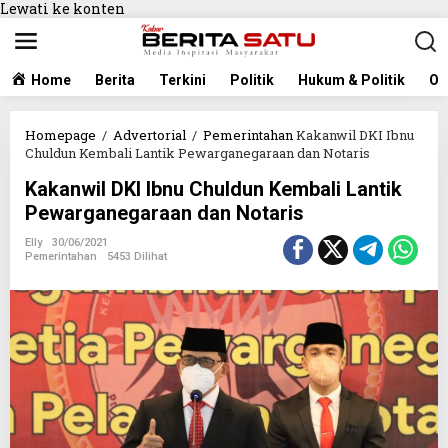
Lewati ke konten
Home
Berita
Terkini
Politik
Hukum & Politik
Ol
Homepage
/
Advertorial
/
Pemerintahan
Kakanwil DKI Ibnu
Chuldun Kembali Lantik Pewarganegaraan dan Notaris
Kakanwil DKI Ibnu Chuldun Kembali Lantik
Pewarganegaraan dan Notaris
Elly
30/06/2021
Pemerintahan
5453 Dilihat