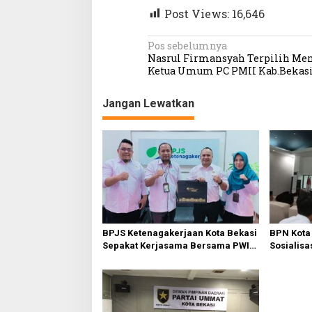
Post Views:
16,646
N
Pos sebelumnya
Nasrul Firmansyah Terpilih Men
a
Ketua Umum PC PMII Kab.Bekas
v
Jangan Lewatkan
i
g
a
s
i
p
o
BPJS Ketenagakerjaan Kota Bekasi
BPN Kota
s
Sepakat Kerjasama Bersama PWI
Sosialisa
Bekasi
Tanah Wa