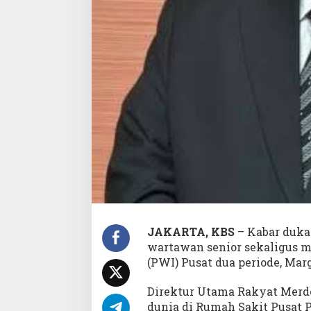
o
T
u
t
u
p
U
s
i
a
JAKARTA, KBS
– Kabar duka 
wartawan senior sekaligus 
(PWI) Pusat dua periode, Marg
Direktur Utama Rakyat Merd
dunia di Rumah Sakit Pusat 