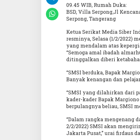
09.45 WIB, Rumah Duka:
BSD, Villa Serpong,Jl Kencana 
Serpong, Tangerang
Ketua Serikat Media Siber Ind
resminya, Selasa (1/2/2022)
yang mendalam atas kepergia
“Semoga amal ibadah almarhu
ditinggalkan diberi ketabahan
“SMSI berduka, Bapak Margion
Banyak kenangan dan pelajara
“SMSI yang dilahirkan dari p
kader-kader Bapak Margiono 
berpulangnya beliau, SMSI m
“Dalam rangka mengenang da
2/2/2022) SMSI akan mengirim
Jakarta Pusat,” urai firdaus d