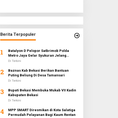
Berita Terpopuler
1
Batalyon D Pelopor Satbrimob Polda
Metro Jaya Gelar Syukuran Jelang
Ramadhan 1442 H
Di Terkini
2
Baznas Kab Bekasi Berikan Bantuan
Puting Beliung Di Desa Tamansari
Di Terkini
3
Bupati Bekasi Membuka Mukab VII Kadin
Kabupaten Bekasi
Di Terkini
4
MPP SMART Diresmikan di Kota Salatiga
Permudah Pelayanan Bagi Kaum Rentan