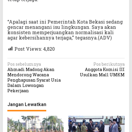
“Apalagi saat ini Pemerintah Kota Bekasi sedang
gencar menangani isu lingkungan. Saya akan
konsisten memperjuangkan normalisasi kali
agar kebersihannya terjaga,” tegasnya.(ADV)
Post Views:
4,820
N
Pos sebelumnya
Pos berikutnya
Ahmadi Madong Akan
Anggota Komisi III
a
Mendorong Wacana
Usulkan Mall UMKM
v
Penghapusan Syarat Usia
Dalam Lowongan
i
Pekerjaan
g
a
Jangan Lewatkan
s
i
p