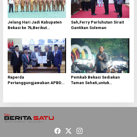
o
s
Jelang Hari Jadi Kabupaten
Sah,Ferry Parluhutan Sirait
Bekasi ke 76,Berikut
Gantikan Soleman
Roundown Acaranya
Raperda
Pemkab Bekasi Sediakan
Pertanggungjawaban APBD
Taman Sehati,untuk
2025 Disetujui, Pemkab
Mendongkrak UMKM
Bekasi Fokus Tingkatkan
Pelayanan Publik