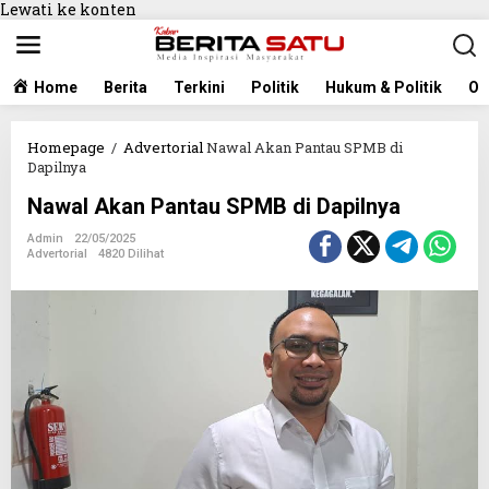
Lewati ke konten
Home
Berita
Terkini
Politik
Hukum & Politik
Ol
Homepage
/
Advertorial
Nawal Akan Pantau SPMB di
Dapilnya
Nawal Akan Pantau SPMB di Dapilnya
Admin
22/05/2025
Advertorial
4820 Dilihat