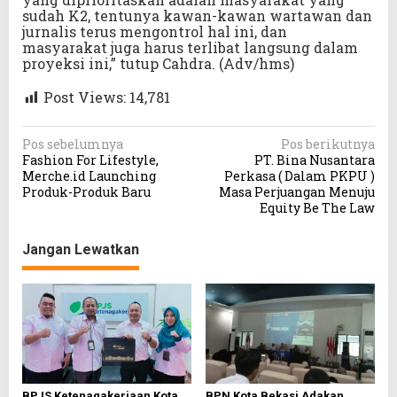
sudah K2, tentunya kawan-kawan wartawan dan
jurnalis terus mengontrol hal ini, dan
masyarakat juga harus terlibat langsung dalam
proyeksi ini,” tutup Cahdra. (Adv/hms)
Post Views:
14,781
N
Pos sebelumnya
Pos berikutnya
Fashion For Lifestyle,
PT. Bina Nusantara
a
Merche.id Launching
Perkasa ( Dalam PKPU )
v
Produk-Produk Baru
Masa Perjuangan Menuju
Equity Be The Law
i
g
Jangan Lewatkan
a
s
i
p
o
s
BPJS Ketenagakerjaan Kota
BPN Kota Bekasi Adakan