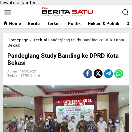
Lewati ke konten
Home
Berita
Terkini
Politik
Hukum & Politik
Ol
Homepage
/
Terkini
Pandeglang Study Banding ke DPRD Kota
Bekasi
Pandeglang Study Banding ke DPRD Kota
Bekasi
Admin
16/04/2021
Terkini
14781 Dilihat