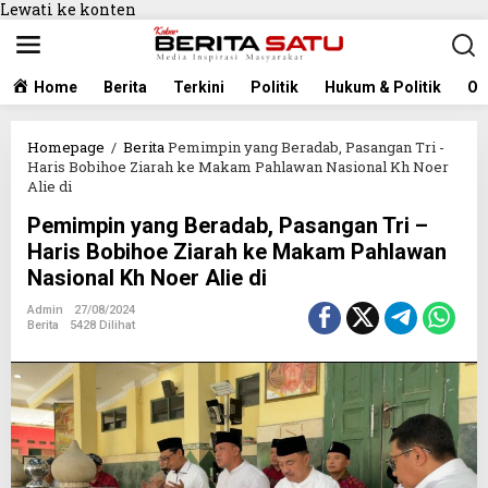
Lewati ke konten
Home
Berita
Terkini
Politik
Hukum & Politik
Ol
Homepage
/
Berita
Pemimpin yang Beradab, Pasangan Tri -
Haris Bobihoe Ziarah ke Makam Pahlawan Nasional Kh Noer
Alie di
Pemimpin yang Beradab, Pasangan Tri –
Haris Bobihoe Ziarah ke Makam Pahlawan
Nasional Kh Noer Alie di
Admin
27/08/2024
Berita
5428 Dilihat