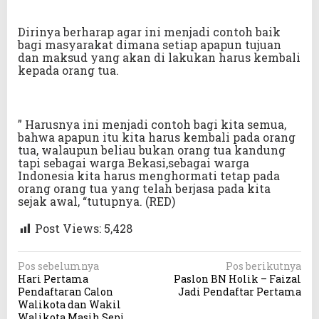
Dirinya berharap agar ini menjadi contoh baik
bagi masyarakat dimana setiap apapun tujuan
dan maksud yang akan di lakukan harus kembali
kepada orang tua.
” Harusnya ini menjadi contoh bagi kita semua,
bahwa apapun itu kita harus kembali pada orang
tua, walaupun beliau bukan orang tua kandung
tapi sebagai warga Bekasi,sebagai warga
Indonesia kita harus menghormati tetap pada
orang orang tua yang telah berjasa pada kita
sejak awal, “tutupnya. (RED)
Post Views:
5,428
N
Pos sebelumnya
Pos berikutnya
Hari Pertama
Paslon BN Holik – Faizal
a
Pendaftaran Calon
Jadi Pendaftar Pertama
v
Walikota dan Wakil
Walikota Masih Sepi