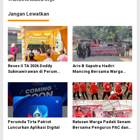
i
g
Jangan Lewatkan
a
s
i
p
o
s
Reses II TA 2026 Doddy
Aris B Saputra Hadiri
Sukmawirawan di Perum
Mancing Bersama Warga
Kodam Mustikajaya Warga
RW 027 Bojong Rawalumbu
Usulkan Sarana Infrastruktur
dan Warga Perum
Metropolitan di Cipeundeuy
Perumda Tirta Patriot
Ratusan Warga Padati Senam
Luncurkan Aplikasi Digital
Bersama Pengurus PAC dan
Ranting PDI Perjuangan
Rawalumbu