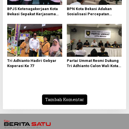
s
BPJS Ketenagakerjaan Kota
BPN Kota Bekasi Adakan
Bekasi Sepakat Kerjasama
Sosialisasi Percepatan
Bersama PWI Bekasi
Sertifikasi Tanah Wakaf
Tri Adhianto Hadiri Gebyar
Partai Ummat Resmi Dukung
Koperasi Ke 77
Tri Adhianto Calon Wali Kota
Bekasi 2024-2029
Tambah Komentar