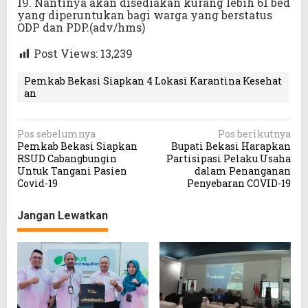
19. Nantinya akan disediakan kurang lebih 61 bed
yang diperuntukan bagi warga yang berstatus
ODP dan PDP.(adv/hms)
Post Views:
13,239
Pemkab Bekasi Siapkan 4 Lokasi Karantina Kesehat
an
N
Pos sebelumnya
Pos berikutnya
Pemkab Bekasi Siapkan
Bupati Bekasi Harapkan
a
RSUD Cabangbungin
Partisipasi Pelaku Usaha
v
Untuk Tangani Pasien
dalam Penanganan
Covid-19
Penyebaran COVID-19
i
g
Jangan Lewatkan
a
s
i
p
o