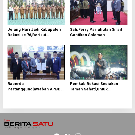
p
o
s
Jelang Hari Jadi Kabupaten
Sah,Ferry Parluhutan Sirait
Bekasi ke 76,Berikut
Gantikan Soleman
Roundown Acaranya
Raperda
Pemkab Bekasi Sediakan
Pertanggungjawaban APBD
Taman Sehati,untuk
2025 Disetujui, Pemkab
Mendongkrak UMKM
Bekasi Fokus Tingkatkan
Pelayanan Publik