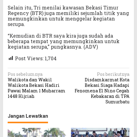
Selain itu, Tri menilai kawasan Bekasi Timur
Regency (BTR) juga memiliki sejumlah titik yang
memungkinkan untuk menggelar kegiatan
serupa.
“Kemudian di BTR saya kira juga sudah ada
beberapa tempat yang memungkinkan untuk
kegiatan serupa,” pungkasnya. (ADV)
Post Views:
1,704
N
Pos sebelumnya
Pos berikutnya
Walikota dan Wakil
Disdamkarmat Kota
a
Walikota Bekasi Hadiri
Bekasi Siaga Hadapi
v
Pawai Malam 1 Muharram
Fenomena El Nino Cegah
1448 Hijriah
Kebakaran di TPA
i
Sumurbatu
g
a
Jangan Lewatkan
s
i