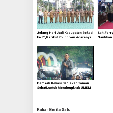
s
i
p
o
s
Jelang Hari Jadi Kabupaten Bekasi
Sah,Ferry
ke 76,Berikut Roundown Acaranya
Gantikan
Pemkab Bekasi Sediakan Taman
Sehati,untuk Mendongkrak UMKM
Kabar Berita Satu