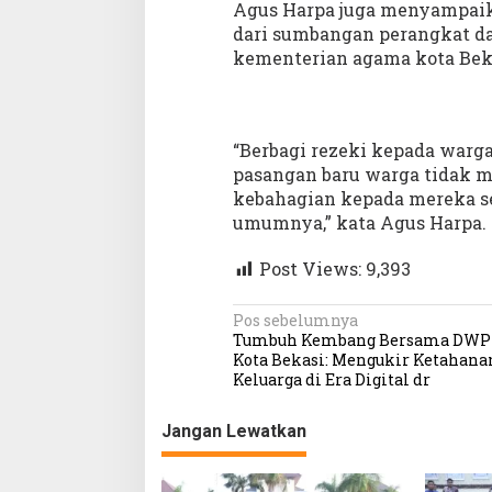
Agus Harpa juga menyampaik
dari sumbangan perangkat da
kementerian agama kota Bek
“Berbagi rezeki kepada warg
pasangan baru warga tidak ma
kebahagian kepada mereka s
umumnya,” kata Agus Harpa.
Post Views:
9,393
N
Pos sebelumnya
Tumbuh Kembang Bersama DWP 
a
Kota Bekasi: Mengukir Ketahana
Keluarga di Era Digital dr
v
i
Jangan Lewatkan
g
a