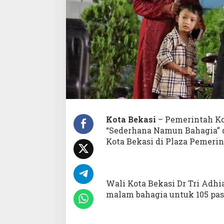
g
i
a
P
e
n
g
a
n
t
i
n
B
Kota Bekasi
– Pemerintah Ko
a
“Sederhana Namun Bahagia” d
g
Kota Bekasi di Plaza Pemerin
i
1
0
5
P
Wali Kota Bekasi Dr Tri Adh
a
malam bahagia untuk 105 pasa
s
a
n
g