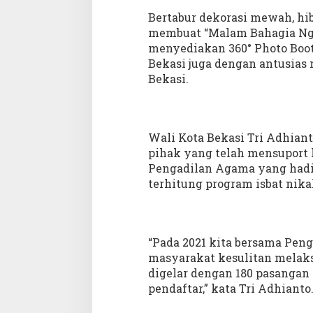
a
Bertabur dekorasi mewah, h
n
membuat “Malam Bahagia Nga
I
menyediakan 360° Photo Boot
s
b
Bekasi juga dengan antusias
a
Bekasi.
t
N
i
k
Wali Kota Bekasi Tri Adhian
a
h
pihak yang telah mensuport
2
Pengadilan Agama yang hadir
0
terhitung program isbat nika
2
3
“Pada 2021 kita bersama Pen
masyarakat kesulitan melaks
digelar dengan 180 pasangan 
pendaftar,” kata Tri Adhianto