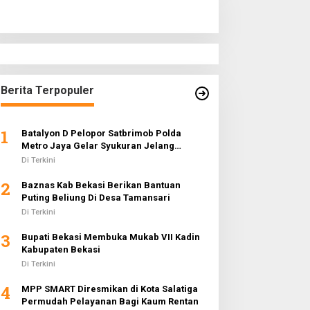
Berita Terpopuler
1
Batalyon D Pelopor Satbrimob Polda
Metro Jaya Gelar Syukuran Jelang
Ramadhan 1442 H
Di Terkini
2
Baznas Kab Bekasi Berikan Bantuan
Puting Beliung Di Desa Tamansari
Di Terkini
3
Bupati Bekasi Membuka Mukab VII Kadin
Kabupaten Bekasi
Di Terkini
4
MPP SMART Diresmikan di Kota Salatiga
Permudah Pelayanan Bagi Kaum Rentan