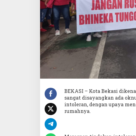
r
P
J
W
a
l
i
k
o
t
a
P
e
c
a
t
BEKASI – Kota Bekasi dikena
A
sangat disayangkan ada oknu
S
N
intoleran, dengan upaya men
I
rumahnya.
n
t
o
l
e