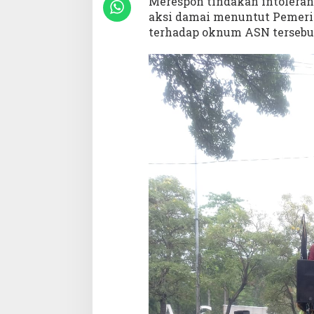
Merespon tindakan intoleran
r
aksi damai menuntut Pemeri
a
terhadap oknum ASN tersebu
n