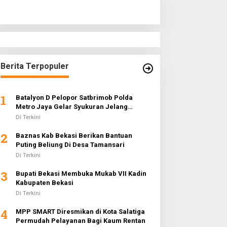
Berita Terpopuler
1
Batalyon D Pelopor Satbrimob Polda
Metro Jaya Gelar Syukuran Jelang
Ramadhan 1442 H
Di Terkini
2
Baznas Kab Bekasi Berikan Bantuan
Puting Beliung Di Desa Tamansari
Di Terkini
3
Bupati Bekasi Membuka Mukab VII Kadin
Kabupaten Bekasi
Di Terkini
4
MPP SMART Diresmikan di Kota Salatiga
Permudah Pelayanan Bagi Kaum Rentan