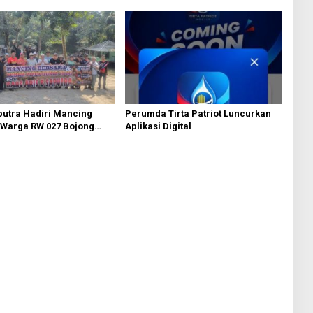
putra Hadiri Mancing
Perumda Tirta Patriot Luncurkan
Warga RW 027 Bojong
Aplikasi Digital
u dan Warga Perum
tan di Cipeundeuy