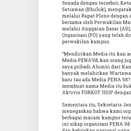
Senada dengan tersebut, Ket
Setiawan (Bhuluk), mengatak
melalui Rapat Pleno dengan 
bersama oleh Perwakilan Ma
melalui Anggaran Dasar (AD)
Organisasi (PO) yang telah d
perwakilan kampus.
“Mendirikan Media itu kan 
Media PENA’98, kan orang jug
saya pribadi Alumni dari Ka
banyak melahirkan Wartawan
baru tau ada Media PENA 98?
membuat nama Media itu buka
Aktivis FORKOT IISIP dengan
Sementara itu, Sekretaris Je
menegaskan bahwa kami orga
berbagai macam kampus teru
ini sikap organisasi PENA 98
dan kebijakan nasional yang