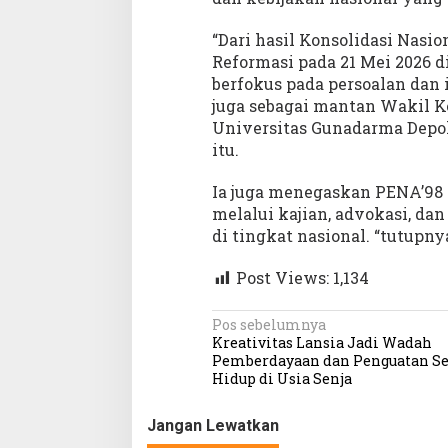
“Dari hasil Konsolidasi Nas
Reformasi pada 21 Mei 2026 d
berfokus pada persoalan dan i
juga sebagai mantan Wakil 
Universitas Gunadarma Depok
itu.
Ia juga menegaskan PENA’98
melalui kajian, advokasi, da
di tingkat nasional. “tutupnya
Post Views:
1,134
N
Pos sebelumnya
Kreativitas Lansia Jadi Wadah
a
Pemberdayaan dan Penguatan S
Hidup di Usia Senja
v
i
Jangan Lewatkan
g