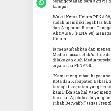
beranggotakan para aktivis d
kampus.
Wakil Ketua Umum PENA’98, 
sudah memiliki legalitas hu
dan Anggaran Rumah Tangga 
Aktivis 98 (PENA 98) meneg
Umum.
Ia menambahkan dan menegas
Media massa cetak/online d
dilakukan oleh Media terseb
organisasi PENA’98.
“Kami mengimbau kepada sel
Kota dan Kabupaten Bekasi, 
terdapat kegiatan yang bers
kami, jika ada hal yang men
tersebut Apabila ada yang m
Pihak Berwajib.,” tegas Fren