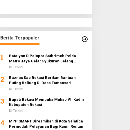
Berita Terpopuler
1
Batalyon D Pelopor Satbrimob Polda
Metro Jaya Gelar Syukuran Jelang
Ramadhan 1442 H
Di Terkini
2
Baznas Kab Bekasi Berikan Bantuan
Puting Beliung Di Desa Tamansari
Di Terkini
3
Bupati Bekasi Membuka Mukab VII Kadin
Kabupaten Bekasi
Di Terkini
4
MPP SMART Diresmikan di Kota Salatiga
Permudah Pelayanan Bagi Kaum Rentan