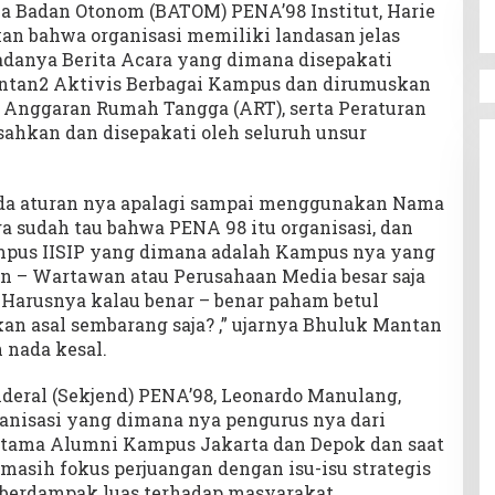
ua Badan Otonom (BATOM) PENA’98 Institut, Harie
an bahwa organisasi memiliki landasan jelas
adanya Berita Acara yang dimana disepakati
ntan2 Aktivis Berbagai Kampus dan dirumuskan
, Anggaran Rumah Tangga (ART), serta Peraturan
isahkan dan disepakati oleh seluruh unsur
ada aturan nya apalagi sampai menggunakan Nama
a sudah tau bahwa PENA 98 itu organisasi, dan
mpus IISIP yang dimana adalah Kampus nya yang
 – Wartawan atau Perusahaan Media besar saja
 Harusnya kalau benar – benar paham betul
n asal sembarang saja? ,” ujarnya Bhuluk Mantan
 nada kesal.
nderal (Sekjend) PENA’98, Leonardo Manulang,
nisasi yang dimana nya pengurus nya dari
tama Alumni Kampus Jakarta dan Depok dan saat
 masih fokus perjuangan dengan isu-isu strategis
 berdampak luas terhadap masyarakat.