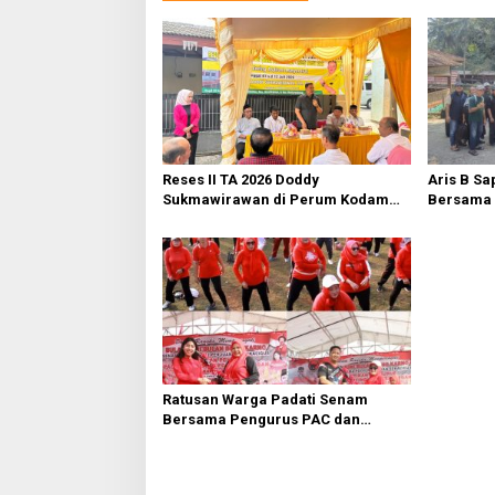
a
s
i
p
o
s
Reses II TA 2026 Doddy
Aris B Sa
Sukmawirawan di Perum Kodam
Bersama 
Mustikajaya Warga Usulkan Sarana
Rawalumb
Infrastruktur
Metropoli
Ratusan Warga Padati Senam
Bersama Pengurus PAC dan
Ranting PDI Perjuangan
Rawalumbu