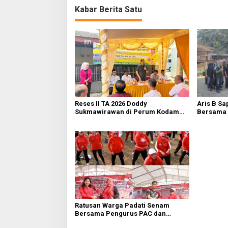
Kabar Berita Satu
Reses II TA 2026 Doddy
Aris B Sa
Sukmawirawan di Perum Kodam
Bersama 
Mustikajaya Warga Usulkan Sarana
Rawalumb
Infrastruktur
Metropoli
Ratusan Warga Padati Senam
Bersama Pengurus PAC dan
Ranting PDI Perjuangan