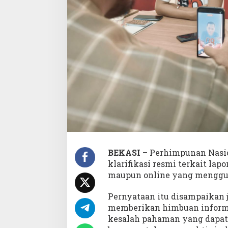
k
i
M
e
d
i
a
M
a
s
s
a
C
e
t
a
BEKASI
– Perhimpunan Nasio
k
klarifikasi resmi terkait la
/
O
maupun online yang mengg
n
l
Pernyataan itu disampaikan 
i
memberikan himbuan informa
n
kesalah pahaman yang dapat
e