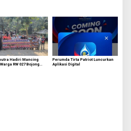
putra Hadiri Mancing
Perumda Tirta Patriot Luncurkan
Warga RW 027 Bojong
Aplikasi Digital
u dan Warga Perum
tan di Cipeundeuy