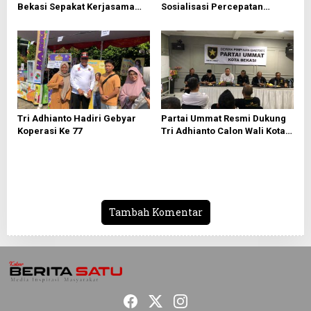
s
Bekasi Sepakat Kerjasama
Sosialisasi Percepatan
Bersama PWI Bekasi
Sertifikasi Tanah Wakaf
Tri Adhianto Hadiri Gebyar
Partai Ummat Resmi Dukung
Koperasi Ke 77
Tri Adhianto Calon Wali Kota
Bekasi 2024-2029
Tambah Komentar