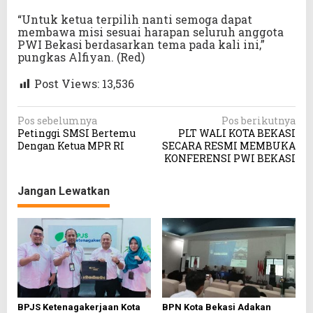
“Untuk ketua terpilih nanti semoga dapat
membawa misi sesuai harapan seluruh anggota
PWI Bekasi berdasarkan tema pada kali ini,”
pungkas Alfiyan. (Red)
Post Views:
13,536
N
Pos sebelumnya
Pos berikutnya
Petinggi SMSI Bertemu
PLT WALI KOTA BEKASI
a
Dengan Ketua MPR RI
SECARA RESMI MEMBUKA
v
KONFERENSI PWI BEKASI
i
Jangan Lewatkan
g
a
s
i
p
o
BPJS Ketenagakerjaan Kota
BPN Kota Bekasi Adakan