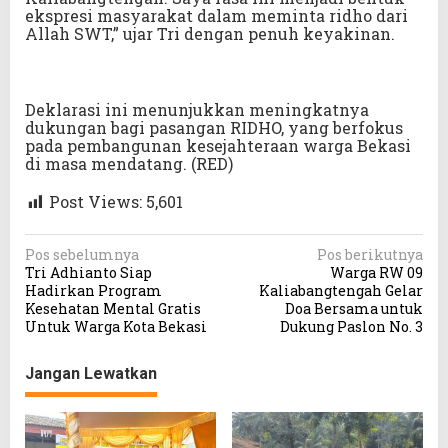
ekspresi masyarakat dalam meminta ridho dari
Allah SWT,” ujar Tri dengan penuh keyakinan.
Deklarasi ini menunjukkan meningkatnya
dukungan bagi pasangan RIDHO, yang berfokus
pada pembangunan kesejahteraan warga Bekasi
di masa mendatang. (RED)
Post Views:
5,601
N
Pos sebelumnya
Pos berikutnya
Tri Adhianto Siap
Warga RW 09
a
Hadirkan Program
Kaliabangtengah Gelar
v
Kesehatan Mental Gratis
Doa Bersama untuk
Untuk Warga Kota Bekasi
Dukung Paslon No. 3
i
g
Jangan Lewatkan
a
s