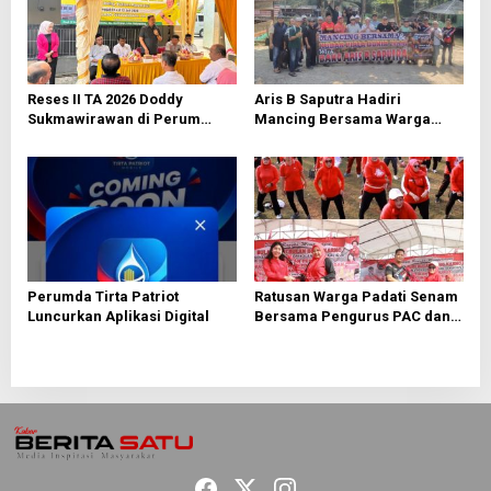
i
p
o
s
Reses II TA 2026 Doddy
Aris B Saputra Hadiri
Sukmawirawan di Perum
Mancing Bersama Warga
Kodam Mustikajaya Warga
RW 027 Bojong Rawalumbu
Usulkan Sarana Infrastruktur
dan Warga Perum
Metropolitan di Cipeundeuy
Perumda Tirta Patriot
Ratusan Warga Padati Senam
Luncurkan Aplikasi Digital
Bersama Pengurus PAC dan
Ranting PDI Perjuangan
Rawalumbu