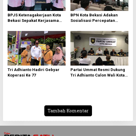
o
s
BPJS Ketenagakerjaan Kota
BPN Kota Bekasi Adakan
Bekasi Sepakat Kerjasama
Sosialisasi Percepatan
Bersama PWI Bekasi
Sertifikasi Tanah Wakaf
Tri Adhianto Hadiri Gebyar
Partai Ummat Resmi Dukung
Koperasi Ke 77
Tri Adhianto Calon Wali Kota
Bekasi 2024-2029
Tambah Komentar