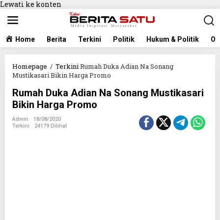
Lewati ke konten
Home
Berita
Terkini
Politik
Hukum & Politik
Ol
Homepage
/
Terkini
Rumah Duka Adian Na Sonang
Mustikasari Bikin Harga Promo
Rumah Duka Adian Na Sonang Mustikasari
Bikin Harga Promo
Admin
18/08/2020
Terkini
24179 Dilihat