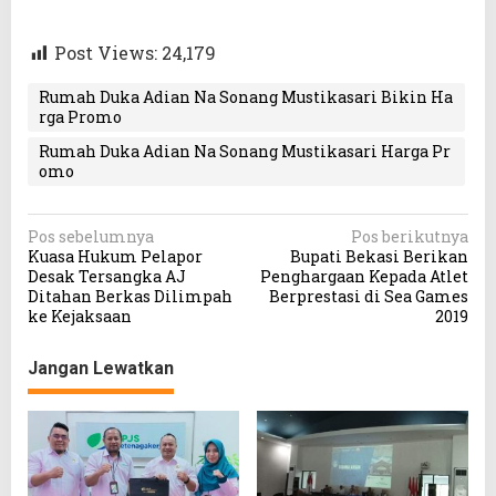
Post Views:
24,179
Rumah Duka Adian Na Sonang Mustikasari Bikin Ha
rga Promo
Rumah Duka Adian Na Sonang Mustikasari Harga Pr
omo
N
Pos sebelumnya
Pos berikutnya
Kuasa Hukum Pelapor
Bupati Bekasi Berikan
a
Desak Tersangka AJ
Penghargaan Kepada Atlet
v
Ditahan Berkas Dilimpah
Berprestasi di Sea Games
ke Kejaksaan
2019
i
g
Jangan Lewatkan
a
s
i
p