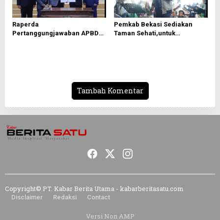
Raperda
Pemkab Bekasi Sediakan
Pertanggungjawaban APBD
Taman Sehati,untuk
2025 Disetujui, Pemkab
Mendongkrak UMKM
Bekasi Fokus Tingkatkan
Pelayanan Publik
Tambah Komentar
Copyright© PT. Kabar Berita Utama - kabarberitasatu.com
Disclaimer
Redaksi
Contact
Versi Non AMP