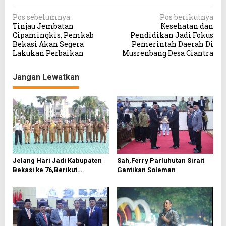
N
Pos sebelumnya
Pos berikutnya
Tinjau Jembatan
Kesehatan dan
a
Cipamingkis, Pemkab
Pendidikan Jadi Fokus
v
Bekasi Akan Segera
Pemerintah Daerah Di
Lakukan Perbaikan
Musrenbang Desa Ciantra
i
g
Jangan Lewatkan
a
s
i
p
o
s
Jelang Hari Jadi Kabupaten
Sah,Ferry Parluhutan Sirait
Bekasi ke 76,Berikut
Gantikan Soleman
Roundown Acaranya