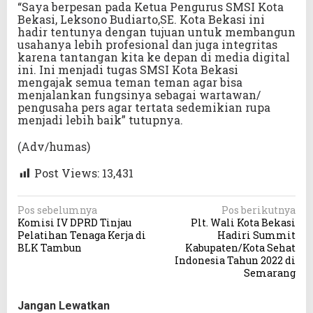
“Saya berpesan pada Ketua Pengurus SMSI Kota
Bekasi, Leksono Budiarto,SE. Kota Bekasi ini
hadir tentunya dengan tujuan untuk membangun
usahanya lebih profesional dan juga integritas
karena tantangan kita ke depan di media digital
ini. Ini menjadi tugas SMSI Kota Bekasi
mengajak semua teman teman agar bisa
menjalankan fungsinya sebagai wartawan/
pengusaha pers agar tertata sedemikian rupa
menjadi lebih baik” tutupnya.
(Adv/humas)
Post Views:
13,431
N
Pos sebelumnya
Pos berikutnya
Komisi IV DPRD Tinjau
Plt. Wali Kota Bekasi
a
Pelatihan Tenaga Kerja di
Hadiri Summit
v
BLK Tambun
Kabupaten/Kota Sehat
Indonesia Tahun 2022 di
i
Semarang
g
a
Jangan Lewatkan