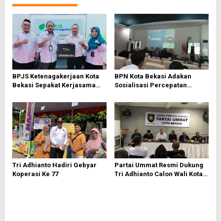
s
i
p
o
s
BPJS Ketenagakerjaan Kota
BPN Kota Bekasi Adakan
Bekasi Sepakat Kerjasama
Sosialisasi Percepatan
Bersama PWI Bekasi
Sertifikasi Tanah Wakaf
Tri Adhianto Hadiri Gebyar
Partai Ummat Resmi Dukung
Koperasi Ke 77
Tri Adhianto Calon Wali Kota
Bekasi 2024-2029