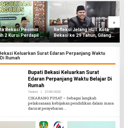
»
ta Bekasi Pesimis
Refleksi Jelang HUT Kota
R
ih 2 Kursi Perdapil di
Bekasi ke 29 Tahun, Gilang :
D
anti
“Harapkan Pemkot Bekasi
0
Akan Lebih Serius, Konsen
A
Membangun Infrastruktur
l
Bekasi Keluarkan Surat Edaran Perpanjang Waktu
 Di Rumah
yang Berkualitas dan Tepat
Sasaran Sesuai Kebutuhan
Masyarakat”
Bupati Bekasi Keluarkan Surat
Edaran Perpanjang Waktu Belajar Di
Rumah
Terkini
|
27/03/2020
O
L
CIKARANG PUSAT – Sebagai langkah
E
pelaksanaan kebijakan pendidikan dalam masa
H
darurat penyebaran
A
D
M
I
N