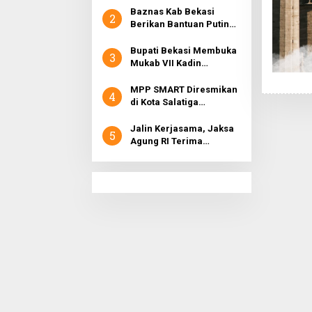
Jelang Ramadhan 1442
Baznas Kab Bekasi
2
H
Berikan Bantuan Puting
Beliung Di Desa
Tamansari
Bupati Bekasi Membuka
3
Mukab VII Kadin
Kabupaten Bekasi
MPP SMART Diresmikan
4
di Kota Salatiga
Permudah Pelayanan
Bagi Kaum Rentan
Jalin Kerjasama, Jaksa
5
Agung RI Terima
Kunjungan Menteri KKP