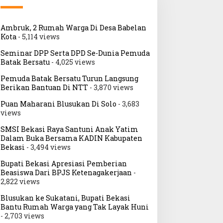
Ambruk, 2 Rumah Warga Di Desa Babelan
Kota
- 5,114 views
eses II DPRD Kota Bekasi
Sidang Perdana
Seminar DPP Serta DPD Se-Dunia Pemuda
oddy Sukmawirawan di RT
Praperadilan Lambok
Batak Bersatu
- 4,025 views
1 RW 06 Mustikasari Serap
Nababan Pihak Termohon
Pemuda Batak Bersatu Turun Langsung
spirasi Insfratruktur
Tidak Hadir Sidang ditunda
Berikan Bantuan Di NTT
- 3,870 views
ingkungan
Pekan Depan
Puan Maharani Blusukan Di Solo
- 3,683
views
SMSI Bekasi Raya Santuni Anak Yatim
Dalam Buka Bersama KADIN Kabupaten
Bekasi
- 3,494 views
Bupati Bekasi Apresiasi Pemberian
Beasiswa Dari BPJS Ketenagakerjaan
-
2,822 views
Blusukan ke Sukatani, Bupati Bekasi
Bantu Rumah Warga yang Tak Layak Huni
- 2,703 views