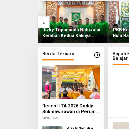
«
ana
Rizky Topananda Nahkodai
PKB Ko
n Lambok
Kembali Kedua Kalinya
Bisa Ra
ak Termohon
Menjadi Ketua DPC PKB
Pileg N
Sidang ditunda
Kota Bekasi
n
Berita Terbaru
Bupati 
Belajar
Reses II TA 2026 Doddy
Sukmawirawan di Perum
Kodam Mustikajaya
08/07/2026
Warga Usulkan Sarana
Infrastruktur
Aris B Saputra