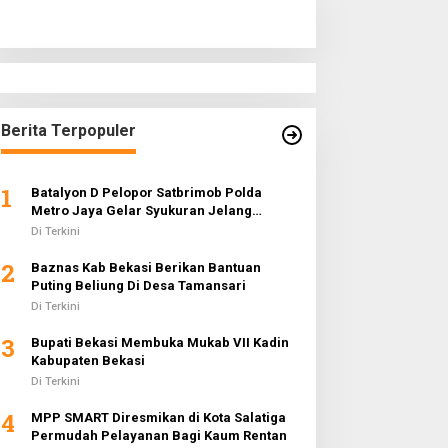
Berita Terpopuler
1
Batalyon D Pelopor Satbrimob Polda
Metro Jaya Gelar Syukuran Jelang
Ramadhan 1442 H
Di Terkini
2
Baznas Kab Bekasi Berikan Bantuan
Puting Beliung Di Desa Tamansari
Di Terkini
3
Bupati Bekasi Membuka Mukab VII Kadin
Kabupaten Bekasi
Di Terkini
4
MPP SMART Diresmikan di Kota Salatiga
Permudah Pelayanan Bagi Kaum Rentan