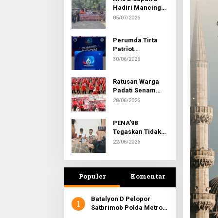
Hadiri Mancing
Bersama Warga
05/07/2026
RW 027 Bojong
Rawalumbu dan
Perumda Tirta
Warga Perum
Patriot
Metropolitan di
Luncurkan
30/06/2026
Cipeundeuy
Aplikasi Digital
Ratusan Warga
Padati Senam
Bersama
28/06/2026
Pengurus PAC
dan Ranting PDI
PENA’98
Perjuangan
Tegaskan Tidak
Rawalumbu
Memiliki Media
22/06/2026
Massa
Cetak/Online
Populer
Komentar
Batalyon D Pelopor
1
Satbrimob Polda Metro
Jaya Gelar Syukuran