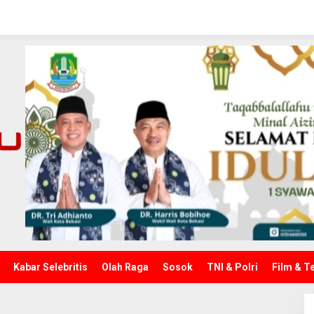
kan Surat Edaran Perpanjang
ah
Kabar Selebritis
Olah Raga
Sosok
TNI & Polri
Film & T