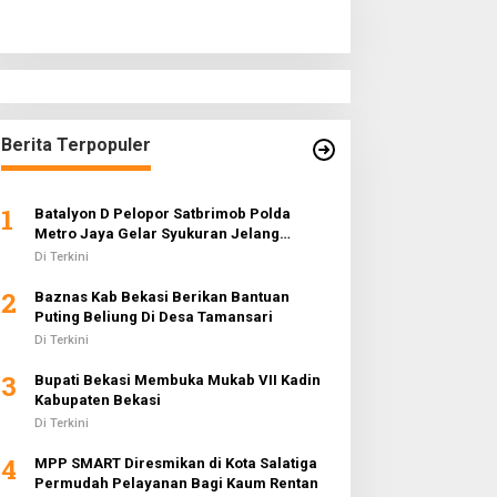
Berita Terpopuler
1
Batalyon D Pelopor Satbrimob Polda
Metro Jaya Gelar Syukuran Jelang
Ramadhan 1442 H
Di Terkini
2
Baznas Kab Bekasi Berikan Bantuan
Puting Beliung Di Desa Tamansari
Di Terkini
3
Bupati Bekasi Membuka Mukab VII Kadin
Kabupaten Bekasi
Di Terkini
4
MPP SMART Diresmikan di Kota Salatiga
Permudah Pelayanan Bagi Kaum Rentan