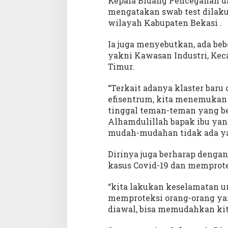
Kepala Bidang Pencegahan da
m
mengatakan swab test dilak
k
wilayah Kabupaten Bekasi .
a
b
Ia juga menyebutkan, ada beb
B
e
yakni Kawasan Industri, Ke
k
Timur.
a
s
“Terkait adanya klaster baru 
i
efisentrum, kita menemukan 
B
e
tinggal teman-teman yang be
r
Alhamdulillah bapak ibu yang
s
mudah-mudahan tidak ada yang
a
m
Dirinya juga berharap dengan
a
P
kasus Covid-19 dan memprote
e
m
“kita lakukan keselamatan un
p
memproteksi orang-orang yan
r
diawal, bisa memudahkan ki
o
v
J