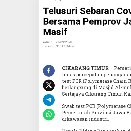
e
Telusuri Sebaran Co
l
u
Bersama Pemprov Ja
s
u
Masif
r
i
S
Admin
29/09/2020
e
Terkini
33317 Dilihat
b
a
r
a
CIKARANG TIMUR
– Pemeri
n
tugas percepatan penanganan
C
test PCR (Polymerase Chain R
o
berlangsung di Masjid Al-mu
v
Sertajaya Cikarang Timur, Kam
i
d
-
Swab test PCR (Polymerase Cha
1
Pemerintah Provinsi Jawa Ba
9
dikawasan industri.
,
P
e