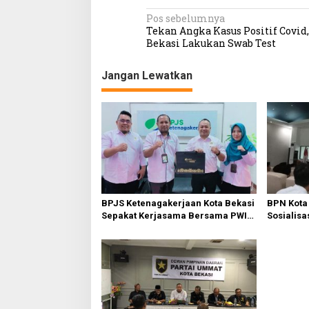
N
Pos sebelumnya
Tekan Angka Kasus Positif Covi
a
Bekasi Lakukan Swab Test
v
Jangan Lewatkan
i
g
a
s
i
p
o
BPJS Ketenagakerjaan Kota Bekasi
BPN Kota
s
Sepakat Kerjasama Bersama PWI
Sosialisa
Bekasi
Tanah Wa