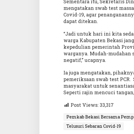
Sementara itu, Sekretaris Din
a
mengatakan swab test massal
b
Covid-19, agar penangananny
a
dapat ditekan.
r
L
a
“Jadi untuk hari ini kita sed
k
warga Kabupaten Bekasi janga
u
kepedulian pemerintah Prov
k
warganya. Mudah-mudahan set
a
n
negatif,” ucapnya.
S
w
Ia juga mengatakan, pihaknya
a
pemeriksaan swab test PCR. 
b
masyarakat untuk senantiasa
T
e
Seperti rajin mencuci tanga
s
t
Post Views:
33,317
M
a
Pemkab Bekasi Bersama Pempro
s
i
Telusuri Sebaran Covid-19
f