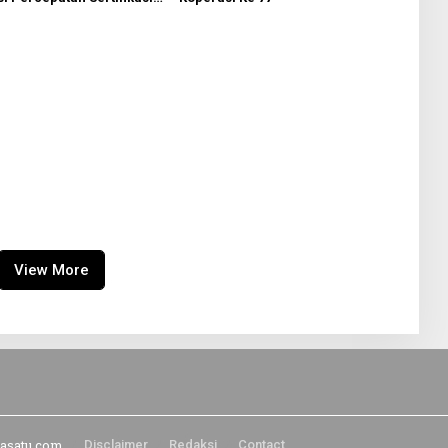
kaf
View More
tasatu.com
Disclaimer
Redaksi
Contact