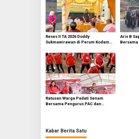
s
i
p
o
s
Reses II TA 2026 Doddy
Aris B Sa
Sukmawirawan di Perum Kodam
Bersama 
Mustikajaya Warga Usulkan Sarana
Rawalumb
Infrastruktur
Metropoli
Ratusan Warga Padati Senam
Bersama Pengurus PAC dan
Ranting PDI Perjuangan
Rawalumbu
Kabar Berita Satu