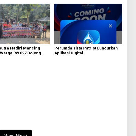
putra Hadiri Mancing
Perumda Tirta Patriot Luncurkan
Warga RW 027 Bojong
Aplikasi Digital
u dan Warga Perum
tan di Cipeundeuy
View More