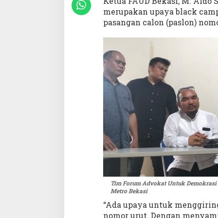
Ketua FAUD Bekasi, M. Aldo 
t
merupakan upaya black campa
a
pasangan calon (paslon) nomo
D
e
w
a
n
Tim Forum Advokat Untuk Demokrasi (F
Metro Bekasi
“Ada upaya untuk menggiring
nomor urut. Dengan menyam