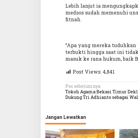
Lebih lanjut ia mengungkapk
medsos sudah memenuhi unsur
fitnah.
“Apa yang mereka tuduhkan t
terbukti hingga saat ini ti
masuk ke rana hukum, baik B
Post Views:
4,841
N
Pos sebelumnya
Tokoh Agama Bekasi Timur Dekl
a
Dukung Tri Adhianto sebagai Wal
v
i
Jangan Lewatkan
g
a