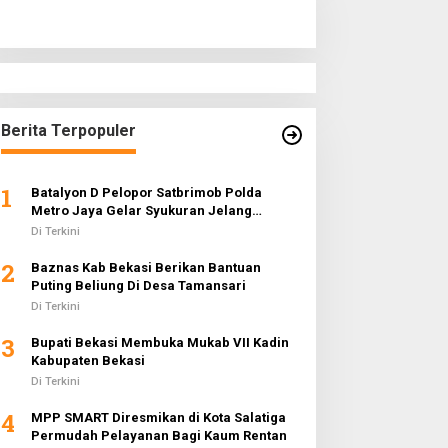
Berita Terpopuler
1
Batalyon D Pelopor Satbrimob Polda
Metro Jaya Gelar Syukuran Jelang
Ramadhan 1442 H
Di Terkini
2
Baznas Kab Bekasi Berikan Bantuan
Puting Beliung Di Desa Tamansari
Di Terkini
3
Bupati Bekasi Membuka Mukab VII Kadin
Kabupaten Bekasi
Di Terkini
4
MPP SMART Diresmikan di Kota Salatiga
Permudah Pelayanan Bagi Kaum Rentan