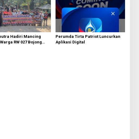
putra Hadiri Mancing
Perumda Tirta Patriot Luncurkan
Warga RW 027 Bojong
Aplikasi Digital
u dan Warga Perum
tan di Cipeundeuy