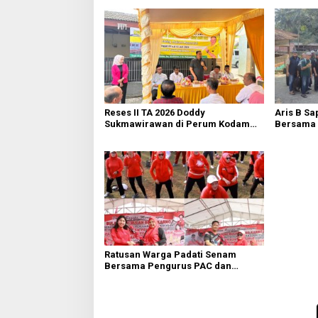
Reses II TA 2026 Doddy
Aris B Sa
Sukmawirawan di Perum Kodam
Bersama 
Mustikajaya Warga Usulkan Sarana
Rawalumb
Infrastruktur
Metropoli
Ratusan Warga Padati Senam
Bersama Pengurus PAC dan
Ranting PDI Perjuangan
Rawalumbu