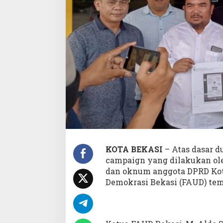
e
r
k
o
s
.
V
o
t
e
r
s
d
a
n
O
KOTA BEKASI
– Atas dasar d
k
campaign yang dilakukan ole
n
u
dan oknum anggota DPRD Kot
m
Demokrasi Bekasi (FAUD) tem
A
n
g
g
o