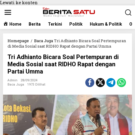
Lewati ke konten
Home
Berita
Terkini
Politik
Hukum & Politik
Ol
Homepage
/
Baca Juga
Tri Adhianto Bicara Soal Pertempuran
di Media Sosial saat RIDHO Rapat dengan Partai Umma
Tri Adhianto Bicara Soal Pertempuran di
Media Sosial saat RIDHO Rapat dengan
Partai Umma
Admin
28/09/2024
Baca Juga
1973 Dilihat