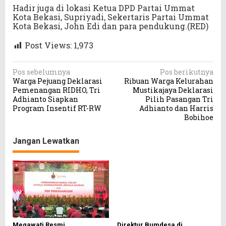
Hadir juga di lokasi Ketua DPD Partai Ummat
Kota Bekasi, Supriyadi, Sekertaris Partai Ummat
Kota Bekasi, John Edi dan para pendukung.(RED)
Post Views:
1,973
N
Pos sebelumnya
Pos berikutnya
Warga Pejuang Deklarasi
Ribuan Warga Kelurahan
a
Pemenangan RIDHO, Tri
Mustikajaya Deklarasi
v
Adhianto Siapkan
Pilih Pasangan Tri
Program Insentif RT-RW
Adhianto dan Harris
i
Bobihoe
g
a
Jangan Lewatkan
s
i
p
o
s
Megawati Resmi
Direktur Bumdesa di