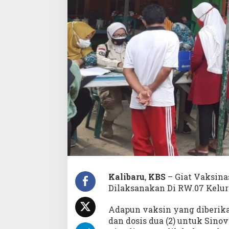
A
R
U
M
E
D
A
N
S
A
T
R
I
A
Kalibaru
,
KBS
– Giat Vaksina
Dilaksanakan Di RW.07 Kelur
Adapun vaksin yang diberikan 
dan dosis dua (2) untuk Sinov