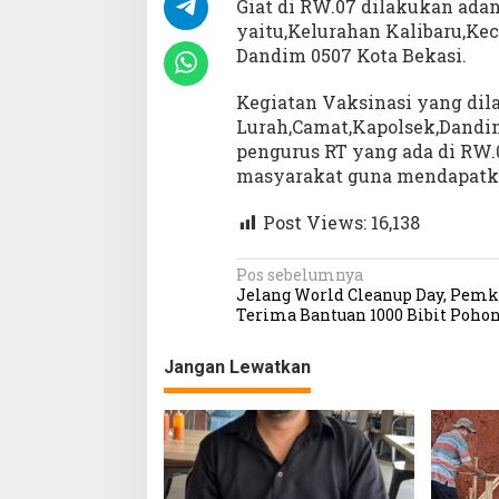
Giat di RW.07 dilakukan adan
yaitu,Kelurahan Kalibaru,Ke
Dandim 0507 Kota Bekasi.
Kegiatan Vaksinasi yang dil
Lurah,Camat,Kapolsek,Dandim
pengurus RT yang ada di RW.0
masyarakat guna mendapatka
Post Views:
16,138
N
Pos sebelumnya
Jelang World Cleanup Day, Pemk
a
Terima Bantuan 1000 Bibit Poho
v
Jangan Lewatkan
i
g
a
s
i