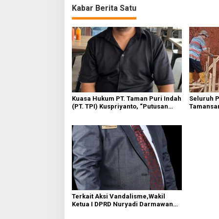
Kabar Berita Satu
Kuasa Hukum PT. Taman Puri Indah
Seluruh 
(PT. TPI) Kuspriyanto, “Putusan
Tamansar
Sudah Inkrah, Tanggal 7 bulan ini
Tanah Lo
Tetap Akan dilakukan Eksekusi”
Tampian
Terkait Aksi Vandalisme,Wakil
Ketua I DPRD Nuryadi Darmawan
Pinta Agar Pihak Kepolisian