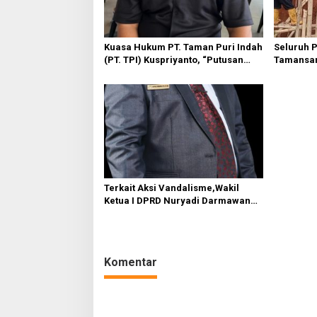
p
o
Kuasa Hukum PT. Taman Puri Indah
Seluruh 
s
(PT. TPI) Kuspriyanto, “Putusan
Tamansar
Sudah Inkrah, Tanggal 7 bulan ini
Tanah Lo
Tetap Akan dilakukan Eksekusi”
Tampian
Terkait Aksi Vandalisme,Wakil
Ketua I DPRD Nuryadi Darmawan
Pinta Agar Pihak Kepolisian
Menangkap Dalang di Balik Aksi
Tersebut
Komentar