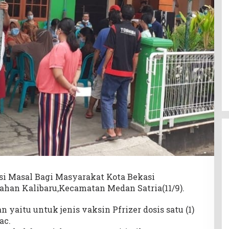
si Masal Bagi Masyarakat Kota Bekasi
ahan Kalibaru,Kecamatan Medan Satria(11/9).
yaitu untuk jenis vaksin Pfrizer dosis satu (1)
ac.