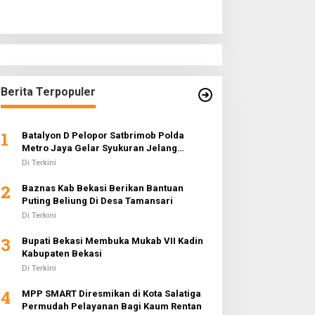
Berita Terpopuler
1
Batalyon D Pelopor Satbrimob Polda
Metro Jaya Gelar Syukuran Jelang
Ramadhan 1442 H
Di Terkini
2
Baznas Kab Bekasi Berikan Bantuan
Puting Beliung Di Desa Tamansari
Di Terkini
3
Bupati Bekasi Membuka Mukab VII Kadin
Kabupaten Bekasi
Di Terkini
4
MPP SMART Diresmikan di Kota Salatiga
Permudah Pelayanan Bagi Kaum Rentan