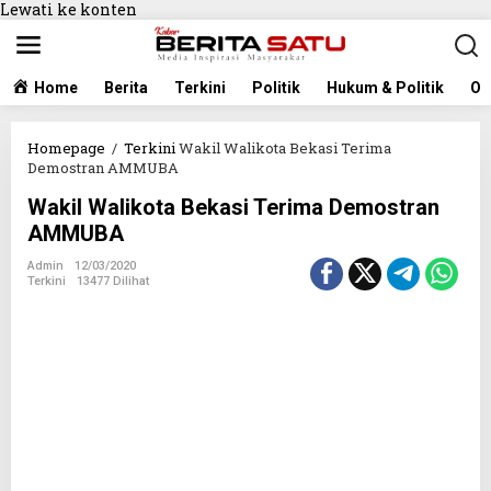
Lewati ke konten
Home
Berita
Terkini
Politik
Hukum & Politik
Ol
Homepage
/
Terkini
Wakil Walikota Bekasi Terima
Demostran AMMUBA
Wakil Walikota Bekasi Terima Demostran
AMMUBA
Admin
12/03/2020
Terkini
13477 Dilihat