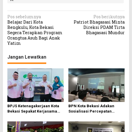
N
Pos sebelumnya
Pos berikutnya
Belajar Dari Kota
Patriot Bhagasasi Minta
a
Bengkulu, Kota Bekasi
Direksi PDAM Tirta
v
Segera Terapkan Program
Bhagasasi Mundur
Orangtua Asuh Bagi Anak
i
Yatim
g
a
Jangan Lewatkan
s
i
p
o
s
BPJS Ketenagakerjaan Kota
BPN Kota Bekasi Adakan
Bekasi Sepakat Kerjasama
Sosialisasi Percepatan
Bersama PWI Bekasi
Sertifikasi Tanah Wakaf