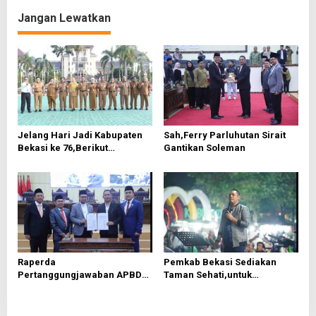
g
a
Jangan Lewatkan
s
i
p
o
s
Jelang Hari Jadi Kabupaten
Sah,Ferry Parluhutan Sirait
Bekasi ke 76,Berikut
Gantikan Soleman
Roundown Acaranya
Raperda
Pemkab Bekasi Sediakan
Pertanggungjawaban APBD
Taman Sehati,untuk
2025 Disetujui, Pemkab
Mendongkrak UMKM
Bekasi Fokus Tingkatkan
Pelayanan Publik