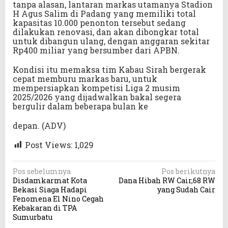
tanpa alasan, lantaran markas utamanya Stadion
H Agus Salim di Padang yang memiliki total
kapasitas 10.000 penonton tersebut sedang
dilakukan renovasi, dan akan dibongkar total
untuk dibangun ulang, dengan anggaran sekitar
Rp400 miliar yang bersumber dari APBN.
Kondisi itu memaksa tim Kabau Sirah bergerak
cepat memburu markas baru, untuk
mempersiapkan kompetisi Liga 2 musim
2025/2026 yang dijadwalkan bakal segera
bergulir dalam beberapa bulan ke
depan. (ADV)
Post Views:
1,029
N
Pos sebelumnya
Pos berikutnya
Disdamkarmat Kota
Dana Hibah RW Cair,68 RW
a
Bekasi Siaga Hadapi
yang Sudah Cair
v
Fenomena El Nino Cegah
Kebakaran di TPA
i
Sumurbatu