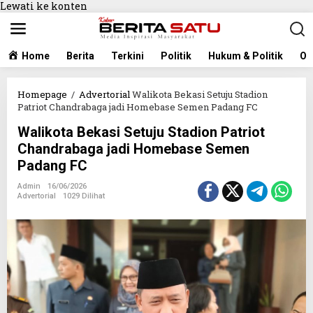
Lewati ke konten
Home
Berita
Terkini
Politik
Hukum & Politik
Ol
Homepage
/
Advertorial
Walikota Bekasi Setuju Stadion
Patriot Chandrabaga jadi Homebase Semen Padang FC
Walikota Bekasi Setuju Stadion Patriot
Chandrabaga jadi Homebase Semen
Padang FC
Admin
16/06/2026
Advertorial
1029 Dilihat