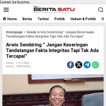
Lewati ke konten
Home
Berita
Terkini
Politik
Hukum & Politik
Ol
Homepage
/
Sosok
Arwis Sembiring " Jangan Keseringan
Tandatangan Fakta Integritas Tapi Tak Ada Tercapai"
Arwis Sembiring ” Jangan Keseringan
Tandatangan Fakta Integritas Tapi Tak Ada
Tercapai”
Admin
17/11/2021
Sosok
7244 Dilihat