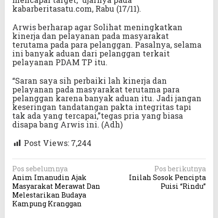
kabarberitasatu.com, Rabu (17/11).
Arwis berharap agar Solihat meningkatkan
kinerja dan pelayanan pada masyarakat
terutama pada para pelanggan. Pasalnya, selama
ini banyak aduan dari pelanggan terkait
pelayanan PDAM TP itu.
“Saran saya sih perbaiki lah kinerja dan
pelayanan pada masyarakat terutama para
pelanggan karena banyak aduan itu. Jadi jangan
keseringan tandatangan pakta integritas tapi
tak ada yang tercapai,”tegas pria yang biasa
disapa bang Arwis ini. (Adh)
Post Views:
7,244
N
Pos sebelumnya
Pos berikutnya
Anim Imanudin Ajak
Inilah Sosok Pencipta
a
Masyarakat Merawat Dan
Puisi “Rindu”
v
Melestarikan Budaya
Kampung Kranggan
i