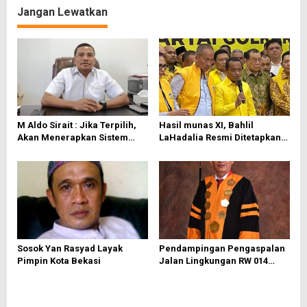
g
Jangan Lewatkan
a
s
i
p
o
s
M Aldo Sirait : Jika Terpilih,
Hasil munas XI, Bahlil
Akan Menerapkan Sistem
LaHadalia Resmi Ditetapkan
Governance di PT Sinergi
Sebagai Ketua Umum Golkar
Patriot Bekasi
Sosok Yan Rasyad Layak
Pendampingan Pengaspalan
Pimpin Kota Bekasi
Jalan Lingkungan RW 014
Kelurahan Bojong Rawalumbu