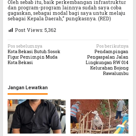
Oleh sebab itu, baik perkembangan infrastruktur
dan program-program lainnya sudah saya coba
gagaskan, sebagai modal bagi saya untuk melaju
sebagai Kepala Daerah,” pungkasnya. (RED)
Post Views:
5,362
N
Pos sebelumnya
Pos berikutnya
Kota Bekasi Butuh Sosok
Pendampingan
a
Figur Pemimpin Muda
Pengaspalan Jalan
v
Kota Bekasi
Lingkungan RW 014
Kelurahan Bojong
i
Rawalumbu
g
a
Jangan Lewatkan
s
i
p
o
s