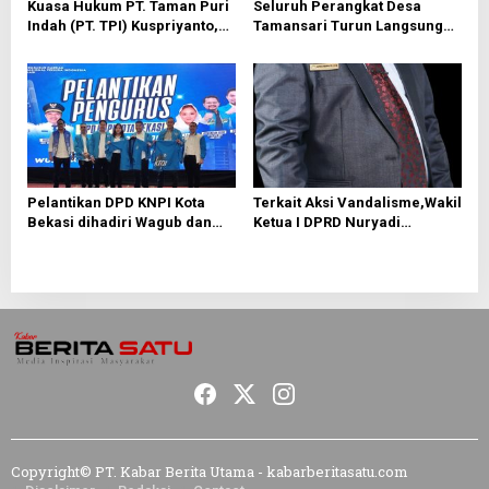
Kuasa Hukum PT. Taman Puri
Seluruh Perangkat Desa
Indah (PT. TPI) Kuspriyanto,
Tamansari Turun Langsung
“Putusan Sudah Inkrah,
Benahi Tanah Longsor di
Tanggal 7 bulan ini Tetap
Tanjakkan Tampian
Akan dilakukan Eksekusi”
Pelantikan DPD KNPI Kota
Terkait Aksi Vandalisme,Wakil
Bekasi dihadiri Wagub dan
Ketua I DPRD Nuryadi
Walikota Bekasi
Darmawan Pinta Agar Pihak
Kepolisian Menangkap
Dalang di Balik Aksi Tersebut
Copyright© PT. Kabar Berita Utama - kabarberitasatu.com