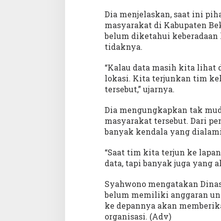
l
Dia menjelaskan, saat ini p
a
masyarakat di Kabupaten Be
h
K
belum diketahui keberadaan k
o
tidaknya.
p
e
“Kalau data masih kita lihat
r
lokasi. Kita terjunkan tim 
a
s
tersebut,” ujarnya.
i
y
Dia mengungkapkan tak mud
a
masyarakat tersebut. Dari p
n
banyak kendala yang dialami
g
M
a
“Saat tim kita terjun ke lap
s
data, tapi banyak juga yang 
i
h
Syahwono mengatakan Dinas 
A
belum memiliki anggaran un
k
t
ke depannya akan memberika
i
organisasi. (Adv)
f