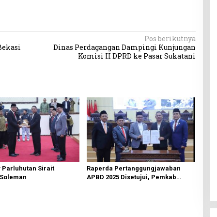
Pos berikutnya
Bekasi
Dinas Perdagangan Dampingi Kunjungan
Komisi II DPRD ke Pasar Sukatani
 Parluhutan Sirait
Raperda Pertanggungjawaban
 Soleman
APBD 2025 Disetujui, Pemkab
Bekasi Fokus Tingkatkan
Pelayanan Publik