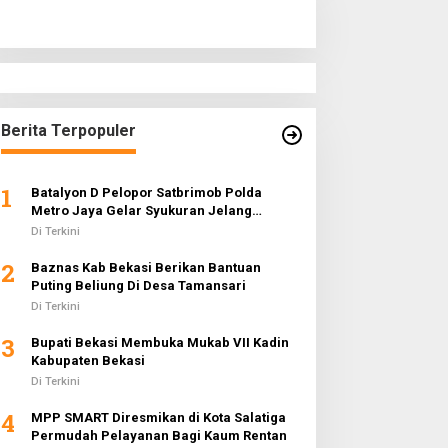
Berita Terpopuler
1
Batalyon D Pelopor Satbrimob Polda
Metro Jaya Gelar Syukuran Jelang
Ramadhan 1442 H
Di Terkini
2
Baznas Kab Bekasi Berikan Bantuan
Puting Beliung Di Desa Tamansari
Di Terkini
3
Bupati Bekasi Membuka Mukab VII Kadin
Kabupaten Bekasi
Di Terkini
4
MPP SMART Diresmikan di Kota Salatiga
Permudah Pelayanan Bagi Kaum Rentan