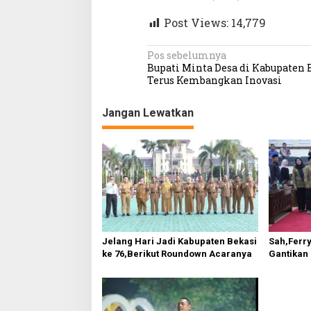
d
Post Views:
14,779
i
K
a
N
Pos sebelumnya
b
Bupati Minta Desa di Kabupaten 
a
u
Terus Kembangkan Inovasi
p
v
a
t
Jangan Lewatkan
i
e
g
n
B
a
e
s
k
a
i
s
p
i
o
Jelang Hari Jadi Kabupaten Bekasi
Sah,Ferry
s
ke 76,Berikut Roundown Acaranya
Gantikan