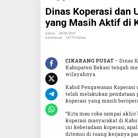
i
Dinas Koperasi dan 
n
a
yang Masih Aktif di
s
K
o
Admin
29/03/2021
p
Advertorial
14779 Dilihat
e
r
a
s
CIKARANG
PUSAT
– Dinas 
i
Kabupaten Bekasi tengah men
d
wilayahnya.
a
n
Kabid Pengawasan Koperasi 
U
K
telah melakukan pendataan 
M
koperasi yang masih beropera
D
a
“Kita mau coba sampai akhir
t
koperasi masyarakat di Kabu
a
J
ini keberadaan koperasi, apa
u
ditemui di ruang kerjanya pad
m