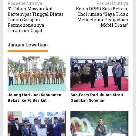
N
Pos sebelumnya
Pos berikutnya
31 Tahun Masyarakat
Ketua DPRD Kota Bekasi,
a
Bertempat Tinggal Diatas
Choiruman “Saya Tidak
v
Tanah Garapan
Mengetahui Pengadaan
Permohonannya
Mobil Dinas”
i
Terancam Gagal
g
a
Jangan Lewatkan
s
i
p
o
s
Jelang Hari Jadi Kabupaten
Sah,Ferry Parluhutan Sirait
Bekasi ke 76,Berikut
Gantikan Soleman
Roundown Acaranya