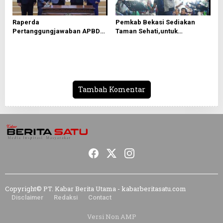
Raperda
Pemkab Bekasi Sediakan
Pertanggungjawaban APBD
Taman Sehati,untuk
2025 Disetujui, Pemkab
Mendongkrak UMKM
Bekasi Fokus Tingkatkan
Pelayanan Publik
Tambah Komentar
Copyright© PT. Kabar Berita Utama - kabarberitasatu.com
Disclaimer
Redaksi
Contact
Versi Non AMP