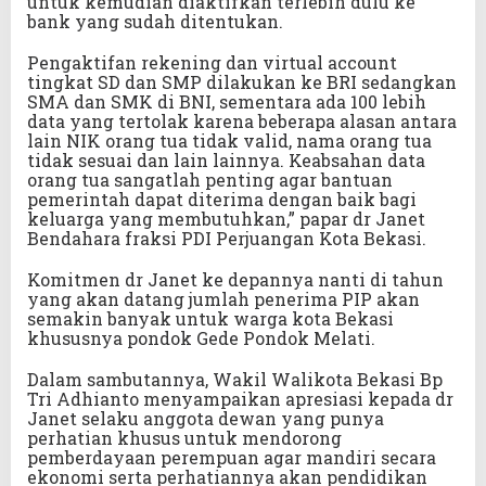
untuk kemudian diaktifkan terlebih dulu ke
bank yang sudah ditentukan.
Pengaktifan rekening dan virtual account
tingkat SD dan SMP dilakukan ke BRI sedangkan
SMA dan SMK di BNI, sementara ada 100 lebih
data yang tertolak karena beberapa alasan antara
lain NIK orang tua tidak valid, nama orang tua
tidak sesuai dan lain lainnya. Keabsahan data
orang tua sangatlah penting agar bantuan
pemerintah dapat diterima dengan baik bagi
keluarga yang membutuhkan,” papar dr Janet
Bendahara fraksi PDI Perjuangan Kota Bekasi.
Komitmen dr Janet ke depannya nanti di tahun
yang akan datang jumlah penerima PIP akan
semakin banyak untuk warga kota Bekasi
khususnya pondok Gede Pondok Melati.
Dalam sambutannya, Wakil Walikota Bekasi Bp
Tri Adhianto menyampaikan apresiasi kepada dr
Janet selaku anggota dewan yang punya
perhatian khusus untuk mendorong
pemberdayaan perempuan agar mandiri secara
ekonomi serta perhatiannya akan pendidikan