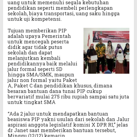
uang untuk memenuhi segala kebutuhan
pendidikan seperti membeli perlengkapan
sekolah, biaya transportasi, uang saku hingga
untuk uji kompetensi.
Tujuan memberikan PIP
adalah upaya Pemerintah
untuk mencegah peserta
didik agar tidak putus
sekolah dan dapat
melanjutkan kembali
pendidikannya baik melalui
jalur formal seperti SD
hingga SMA/SMK, maupun
jalur non formal yaitu Paket
A, Paket C dan pendidikan khusus, dimana
besaran bantuan dana tunai PIP cukup
bervariatif mulai 275 ribu rupiah sampai satu juta
untuk tingkat SMA
“Ada 2 jalur untuk mendapatkan bantuan
beasiswa PIP yakni usulan dari sekolah dan Jalur
aspirasi anggota legislatif komisi X DPR RI,” jelas
dr Janet saat memberikan bantuan tersebut,
Minggu (12/12) kemarin.