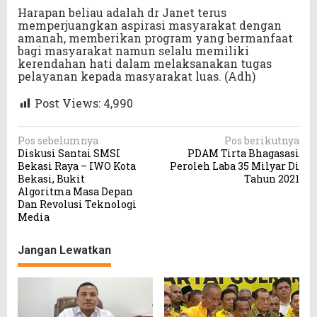
Harapan beliau adalah dr Janet terus
memperjuangkan aspirasi masyarakat dengan
amanah, memberikan program yang bermanfaat
bagi masyarakat namun selalu memiliki
kerendahan hati dalam melaksanakan tugas
pelayanan kepada masyarakat luas. (Adh)
Post Views:
4,990
N
Pos sebelumnya
Pos berikutnya
Diskusi Santai SMSI
PDAM Tirta Bhagasasi
a
Bekasi Raya – IWO Kota
Peroleh Laba 35 Milyar Di
v
Bekasi, Bukit
Tahun 2021
Algoritma Masa Depan
i
Dan Revolusi Teknologi
g
Media
a
Jangan Lewatkan
s
i
p