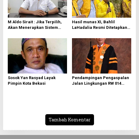
o
s
M Aldo Sirait : Jika Terpilih,
Hasil munas XI, Bahlil
Akan Menerapkan Sistem
LaHadalia Resmi Ditetapkan
Governance di PT Sinergi
Sebagai Ketua Umum Golkar
Patriot Bekasi
Sosok Yan Rasyad Layak
Pendampingan Pengaspalan
Pimpin Kota Bekasi
Jalan Lingkungan RW 014
Kelurahan Bojong Rawalumbu
Tambah Komentar