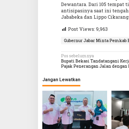
Dewantara. Dari 105 tempat t
o
antisipasinya saat ini tengah
v
i
Jababeka dan Lippo Cikarang,
d
-
Post Views:
9,963
1
9
Gubernur Jabar Minta Pemkab B
N
Pos sebelumnya
Bupati Bekasi Tandatangani Ker
a
Pajak Penerangan Jalan dengan
v
Jangan Lewatkan
i
g
a
s
i
p