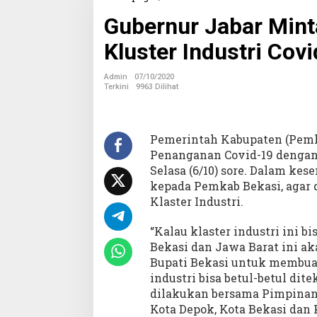
u
Gubernur Jabar Min
b
e
Kluster Industri Cov
r
n
u
Admin
07/10/2020
r
Terkini
9963 Dilihat
J
a
b
a
Pemerintah Kabupaten (Pemk
r
Penanganan Covid-19 dengan 
M
Selasa (6/10) sore. Dalam k
i
kepada Pemkab Bekasi, agar 
n
Klaster Industri.
t
a
P
“Kalau klaster industri ini 
e
Bekasi dan Jawa Barat ini ak
m
Bupati Bekasi untuk membuat
k
industri bisa betul-betul di
a
b
dilakukan bersama Pimpinan 
B
Kota Depok, Kota Bekasi dan
e