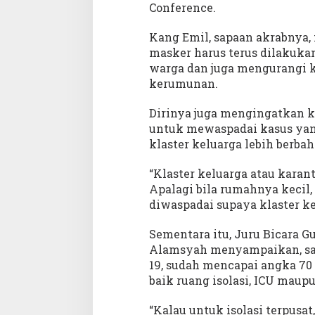
Conference.
k
a
Kang Emil, sapaan akrabnya,
s
i
masker harus terus dilakukan
T
warga dan juga mengurangi 
e
kerumunan.
k
a
Dirinya juga mengingatkan k
n
K
untuk mewaspadai kasus yang
l
klaster keluarga lebih berbah
u
s
“Klaster keluarga atau karant
t
Apalagi bila rumahnya kecil
e
r
diwaspadai supaya klaster ke
I
n
Sementara itu, Juru Bicara G
d
Alamsyah menyampaikan, saat
u
19, sudah mencapai angka 70 
s
t
baik ruang isolasi, ICU maupu
r
i
“Kalau untuk isolasi terpusa
C