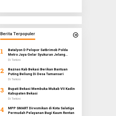
Berita Terpopuler
1
Batalyon D Pelopor Satbrimob Polda
Metro Jaya Gelar Syukuran Jelang
Ramadhan 1442 H
Di Terkini
2
Baznas Kab Bekasi Berikan Bantuan
Puting Beliung Di Desa Tamansari
Di Terkini
3
Bupati Bekasi Membuka Mukab VII Kadin
Kabupaten Bekasi
Di Terkini
4
MPP SMART Diresmikan di Kota Salatiga
Permudah Pelayanan Bagi Kaum Rentan