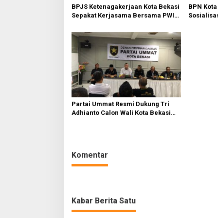
o
BPJS Ketenagakerjaan Kota Bekasi
BPN Kota
s
Sepakat Kerjasama Bersama PWI
Sosialisa
Bekasi
Tanah Wa
Partai Ummat Resmi Dukung Tri
Adhianto Calon Wali Kota Bekasi
2024-2029
Komentar
Kabar Berita Satu