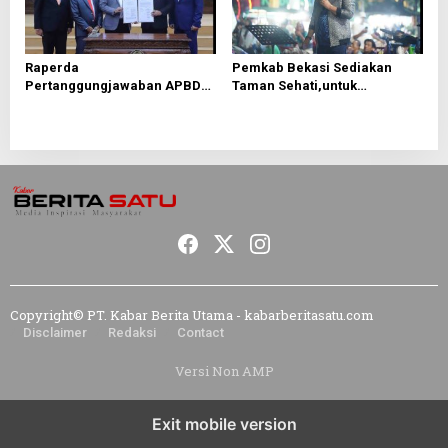
Raperda
Pemkab Bekasi Sediakan
Pertanggungjawaban APBD
Taman Sehati,untuk
2025 Disetujui, Pemkab
Mendongkrak UMKM
Bekasi Fokus Tingkatkan
Pelayanan Publik
Copyright© PT. Kabar Berita Utama - kabarberitasatu.com
Disclaimer
Redaksi
Contact
Versi Non AMP
Exit mobile version