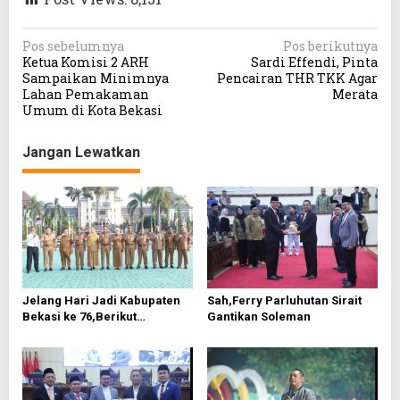
N
Pos sebelumnya
Pos berikutnya
Ketua Komisi 2 ARH
Sardi Effendi, Pinta
a
Sampaikan Minimnya
Pencairan THR TKK Agar
v
Lahan Pemakaman
Merata
Umum di Kota Bekasi
i
g
Jangan Lewatkan
a
s
i
p
o
s
Jelang Hari Jadi Kabupaten
Sah,Ferry Parluhutan Sirait
Bekasi ke 76,Berikut
Gantikan Soleman
Roundown Acaranya