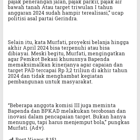
pajak penerangan jalan, pajak parkir, pajak air
bawah tanah Atau target triwulan I tahun
anggaran 2024 sudah hampir terealisasi,” ucap
politisi asal partai Gerindra.
Selain itu, kata Murfati, proyeksi belanja hingga
akhir April 2024 bisa terpenuhi atau bisa
dibiayai. Meski begitu, Murfati, mengingatkan
agar Pemkot Bekasi khususnya Bapenda
memaksimalkan kinerjanya agar capaian dan
target PAD tercapai Rp 3,2 triliun di akhir tahun
2024 dan tidak menghambat kegiatan
pembangunan untuk masyarakat.
“Beberapa anggota komisi III juga meminta
Bapenda dan BPKAD melakukan terobosan dan
inovasi dalam pencapaian target. Bukan hanya
menunggu, tapi harus menjemput bola,” pungkas
Murfati. (Adv).
Post Views:
8,151