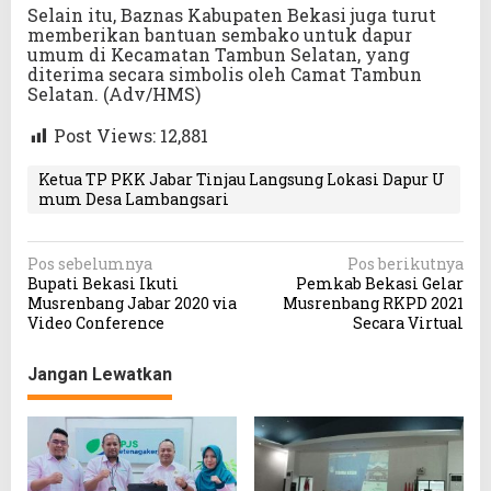
Selain itu, Baznas Kabupaten Bekasi juga turut
memberikan bantuan sembako untuk dapur
umum di Kecamatan Tambun Selatan, yang
diterima secara simbolis oleh Camat Tambun
Selatan. (Adv/HMS)
Post Views:
12,881
Ketua TP PKK Jabar Tinjau Langsung Lokasi Dapur U
mum Desa Lambangsari
N
Pos sebelumnya
Pos berikutnya
Bupati Bekasi Ikuti
Pemkab Bekasi Gelar
a
Musrenbang Jabar 2020 via
Musrenbang RKPD 2021
v
Video Conference
Secara Virtual
i
Jangan Lewatkan
g
a
s
i