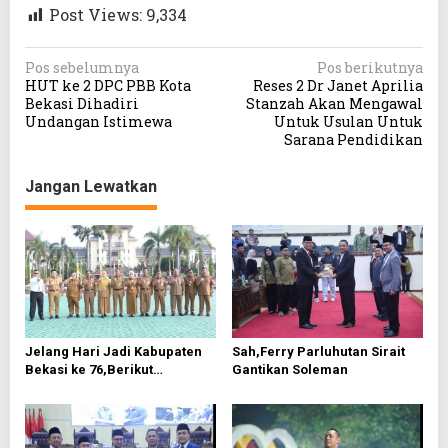
Post Views:
9,334
N
Pos sebelumnya
Pos berikutnya
HUT ke 2 DPC PBB Kota
Reses 2 Dr Janet Aprilia
a
Bekasi Dihadiri
Stanzah Akan Mengawal
v
Undangan Istimewa
Untuk Usulan Untuk
Sarana Pendidikan
i
g
Jangan Lewatkan
a
s
i
p
o
s
Jelang Hari Jadi Kabupaten
Sah,Ferry Parluhutan Sirait
Bekasi ke 76,Berikut
Gantikan Soleman
Roundown Acaranya