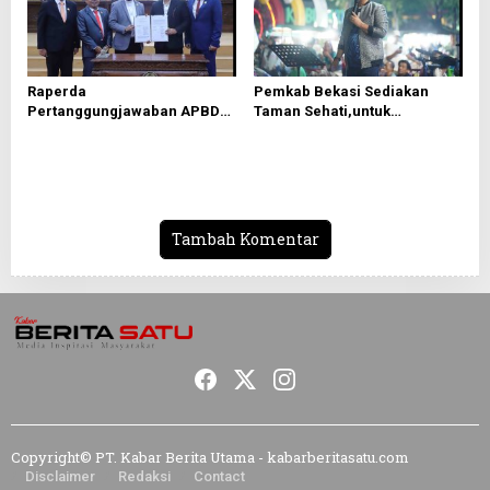
Raperda
Pemkab Bekasi Sediakan
Pertanggungjawaban APBD
Taman Sehati,untuk
2025 Disetujui, Pemkab
Mendongkrak UMKM
Bekasi Fokus Tingkatkan
Pelayanan Publik
Tambah Komentar
Copyright© PT. Kabar Berita Utama - kabarberitasatu.com
Disclaimer
Redaksi
Contact